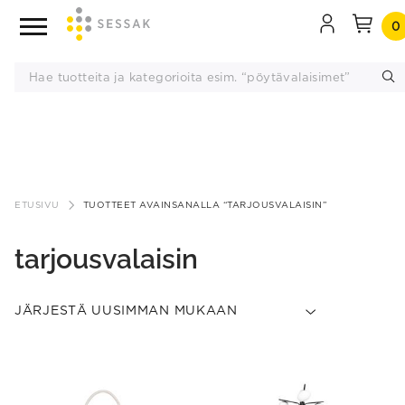
0
Siirry
sisältöön
ETUSIVU
TUOTTEET AVAINSANALLA “TARJOUSVALAISIN”
tarjousvalaisin