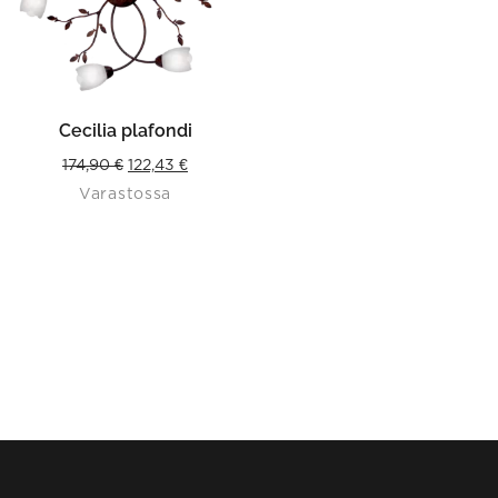
Cecilia plafondi
Original
Current
174,90
€
122,43
€
Varastossa
price
price
was:
is:
174,90 €.
122,43 €.