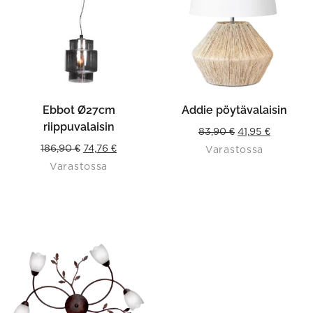
Ebbot Ø27cm
Addie pöytävalaisin
riippuvalaisin
Original
Current
83,90
€
41,95
€
Original
Current
186,90
€
74,76
€
Varastossa
price
price
Varastossa
price
price
was:
is:
was:
is:
83,90 €.
41,95 €.
186,90 €.
74,76 €.