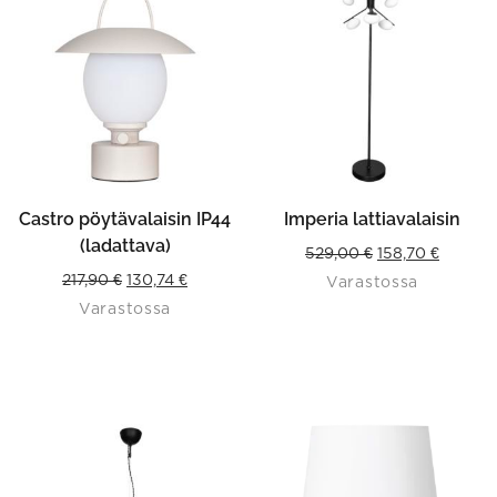
Castro pöytävalaisin IP44
Imperia lattiavalaisin
(ladattava)
Original
Curren
529,00
€
158,70
€
Original
Current
217,90
€
130,74
€
Varastossa
price
price
Varastossa
price
price
was:
is:
was:
is:
529,00 €.
158,70 €
217,90 €.
130,74 €.