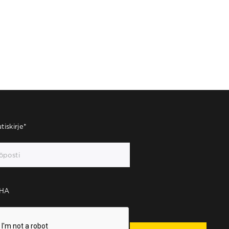
tiskirje
*
HA