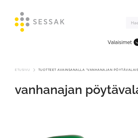
Valaisimet
Siirry
sisältöön
ETUSIVU
TUOTTEET AVAINSANALLA “VANHANAJAN PÖYTÄVALAIS
vanhanajan pöytävala