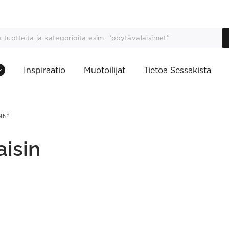
Inspiraatio
Muotoilijat
Tietoa Sessakista
IN”
isin