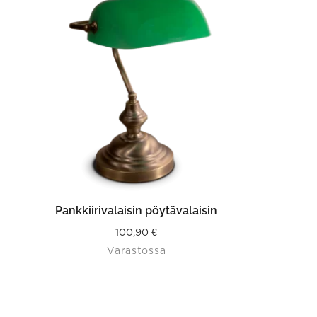
LISÄÄ OSTOSKORIIN
Pankkiirivalaisin pöytävalaisin
100,90
€
Varastossa