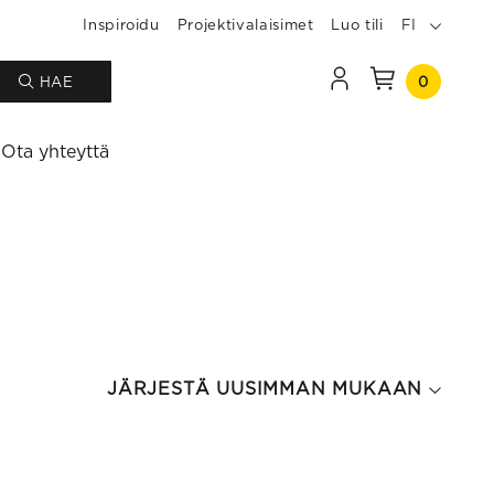
Inspiroidu
Projektivalaisimet
Luo tili
FI
0
HAE
Ota yhteyttä