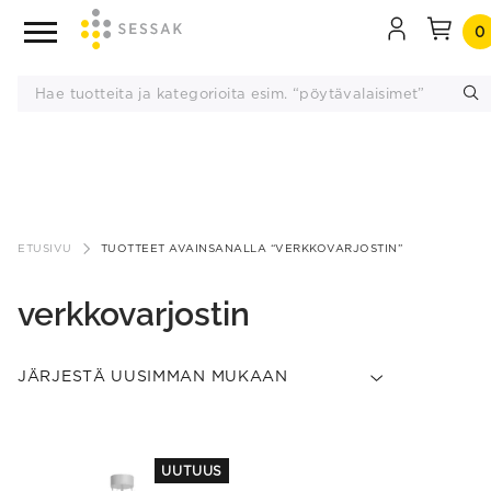
0
Siirry
sisältöön
ETUSIVU
TUOTTEET AVAINSANALLA “VERKKOVARJOSTIN”
verkkovarjostin
UUTUUS