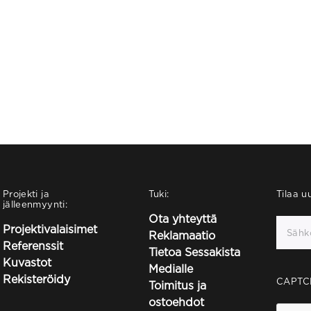
Projekti ja
Tuki:
Tilaa uu
jälleenmyynti:
Ota yhteyttä
Projektivalaisimet
Reklamaatio
Referenssit
Tietoa Sessakista
Kuvastot
Medialle
Rekisteröidy
CAPTC
Toimitus ja
ostoehdot