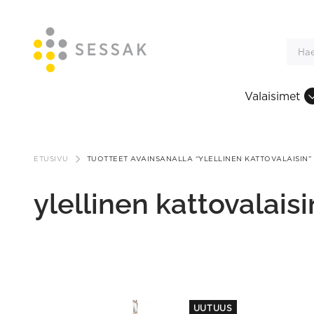
Valaisimet
Siirry
sisältöön
ETUSIVU
TUOTTEET AVAINSANALLA “YLELLINEN KATTOVALAISIN”
ylellinen kattovalaisi
This
UUTUUS