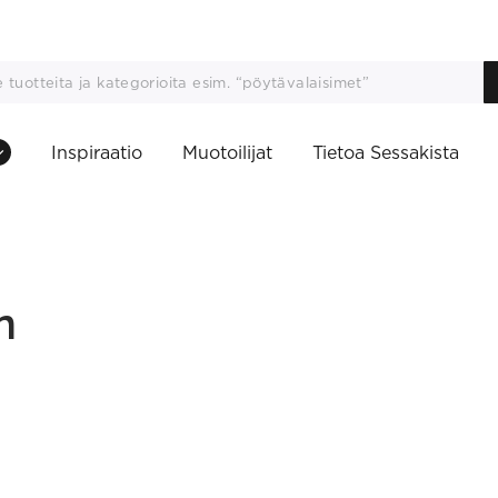
Inspiraatio
Muotoilijat
Tietoa Sessakista
n