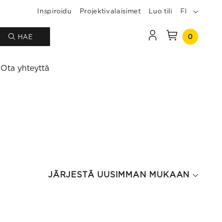
Inspiroidu
Projektivalaisimet
Luo tili
FI
0
HAE
Ota yhteyttä