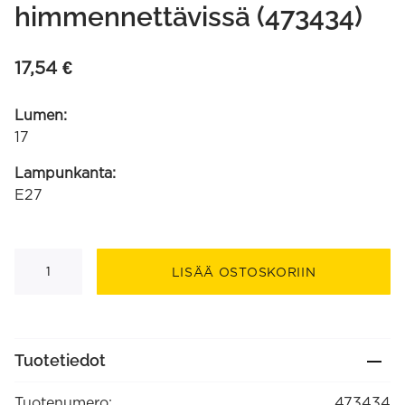
himmennettävissä (473434)
17,54
€
Lumen:
17
Lampunkanta:
E27
5
kpl
LISÄÄ OSTOSKORIIN
setti
G45
220-
240V
0,5W-
1W
Tuotetiedot
E27
5
väriä
Tuotenumero:
473434
(sininen,