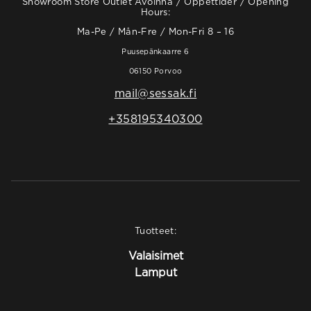
Showroom Store Outlet Avoinna / Öppettider / Opening
Hours:
Ma-Pe / Mån-Fre / Mon-Fri 8 – 16
Puusepänkaarre 6
06150 Porvoo
mail@sessak.fi
+358195340300
Tuotteet:
Valaisimet
Lamput