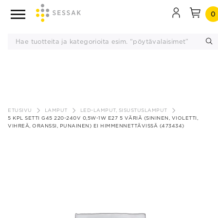
0
Siirry
sisältöön
ETUSIVU
LAMPUT
LED-LAMPUT, SISUSTUSLAMPUT
5 KPL SETTI G45 220-240V 0,5W-1W E27 5 VÄRIÄ (SININEN, VIOLETTI,
VIHREÄ, ORANSSI, PUNAINEN) EI HIMMENNETTÄVISSÄ (473434)