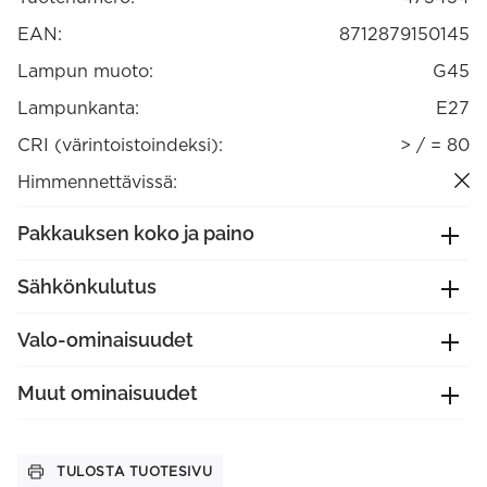
violetti,
vihreä,
EAN:
8712879150145
oranssi,
punainen)
Lampun muoto:
G45
ei
himmennettävissä
Lampunkanta:
E27
(473434)
määrä
CRI (värintoistoindeksi):
> / = 80
Himmennettävissä:
Pakkauksen koko ja paino
Sähkönkulutus
Valo-ominaisuudet
Muut ominaisuudet
TULOSTA TUOTESIVU