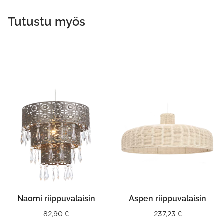
Tutustu myös
This
product
has
multiple
variants.
The
options
may
be
chosen
on
the
product
Naomi riippuvalaisin
Aspen riippuvalaisin
page
82,90
€
237,23
€