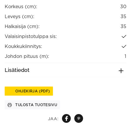
Korkeus (cm):
30
Leveys (cm):
35
Halkaisija (cm):
35
Valaisinpistotulppa sis:
Koukkukiinnitys:
Johdon pituus (m):
1
Lisätiedot
OHJEKIRJA (PDF)
TULOSTA TUOTESIVU
JAA: