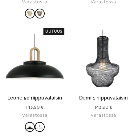
Varastossa
Varastossa
VALITSE
This
VAIHTOEHDOISTA
UUTUUS
product
has
multiple
variants.
The
options
may
be
chosen
on
the
product
Leone 50 riippuvalaisin
Demi 1 riippuvalaisin
page
143,90
€
143,90
€
Varastossa
Varastossa