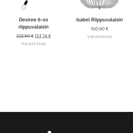
Desiree 6-os
Isabel Riippuvalaisin
riippuvalaisin
100,90
€
Original
Current
222,90
€
133,74
€
Varastossa
Varastossa
price
price
was:
is:
222,90 €.
133,74 €.