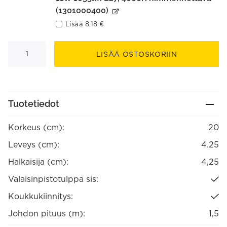
(1301000400)
Lisää
8,18
€
Alma
riippuvalaisin
LISÄÄ OSTOSKORIIN
musta
määrä
Tuotetiedot
Korkeus (cm):
20
Leveys (cm):
4.25
Halkaisija (cm):
4,25
Valaisinpistotulppa sis:
Koukkukiinnitys:
Johdon pituus (m):
1,5