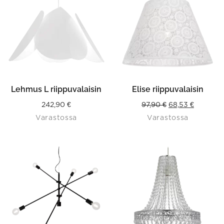
Lehmus L riippuvalaisin
Elise riippuvalaisin
Original
Current
242,90
€
97,90
€
68,53
€
Varastossa
Varastossa
price
price
was:
is:
97,90 €.
68,53 €.