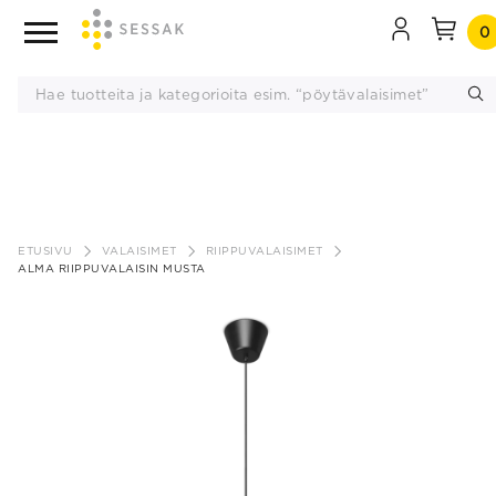
0
Siirry
sisältöön
ETUSIVU
VALAISIMET
RIIPPUVALAISIMET
ALMA RIIPPUVALAISIN MUSTA