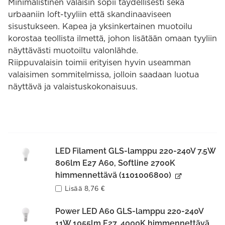
Minimalistinen valaisin sopii täydellisesti sekä
urbaaniin loft-tyyliin että skandinaaviseen
sisustukseen. Kapea ja yksinkertainen muotoilu
korostaa teollista ilmettä, johon lisätään omaan tyyliin
näyttävästi muotoiltu valonlähde.
Riippuvalaisin toimii erityisen hyvin useamman
valaisimen sommitelmissa, jolloin saadaan luotua
näyttävä ja valaistuskokonaisuus.
LED Filament GLS-lamppu 220-240V 7.5W
806lm E27 A60, Softline 2700K
himmennettävä (1101006800)
Lisää
8,76
€
Power LED A60 GLS-lamppu 220-240V
11W 1055lm E27, 4000K himmennettävä