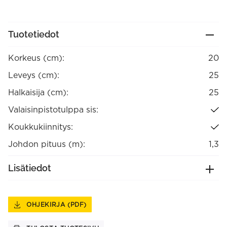
Tuotetiedot
Korkeus (cm):
20
Leveys (cm):
25
Halkaisija (cm):
25
Valaisinpistotulppa sis:
Koukkukiinnitys:
Johdon pituus (m):
1,3
Lisätiedot
OHJEKIRJA (PDF)