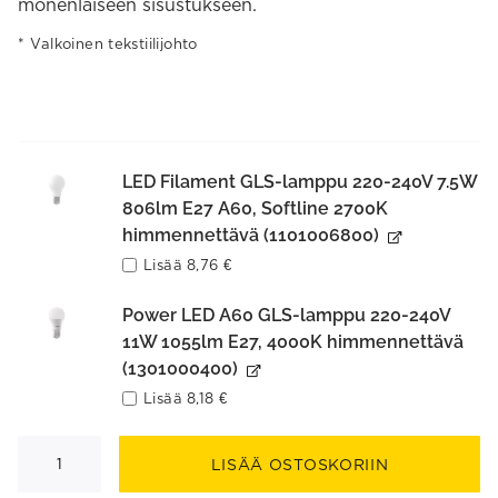
monenlaiseen sisustukseen.
Valkoinen tekstiilijohto
LED Filament GLS-lamppu 220-240V 7.5W
806lm E27 A60, Softline 2700K
himmennettävä (1101006800)
Lisää
8,76
€
Power LED A60 GLS-lamppu 220-240V
11W 1055lm E27, 4000K himmennettävä
(1301000400)
Lisää
8,18
€
Aurora
25
LISÄÄ OSTOSKORIIN
riippuvalaisin
määrä