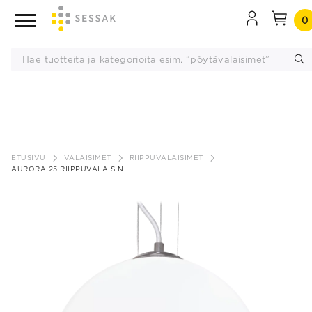
0
Siirry
sisältöön
ETUSIVU
VALAISIMET
RIIPPUVALAISIMET
AURORA 25 RIIPPUVALAISIN