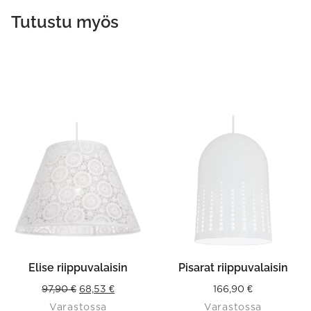
Tutustu myös
Elise riippuvalaisin
Pisarat riippuvalaisin
Original
Current
97,90
€
68,53
€
166,90
€
Varastossa
Varastossa
price
price