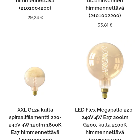
himmennettävä
titaaninvärinen
(2101004200)
himmennettävä
(2101002200)
29,24
€
53,81
€
XXL G125 kulta
LED Flex Megapallo 220-
spiraalifilamentti 220-
240V 4W E27 200lm
240V 4W 120lm 1800K
G200, kulta 2100K
E27 himmennettävä
himmennettävä
(2001000700)
(2101003100)