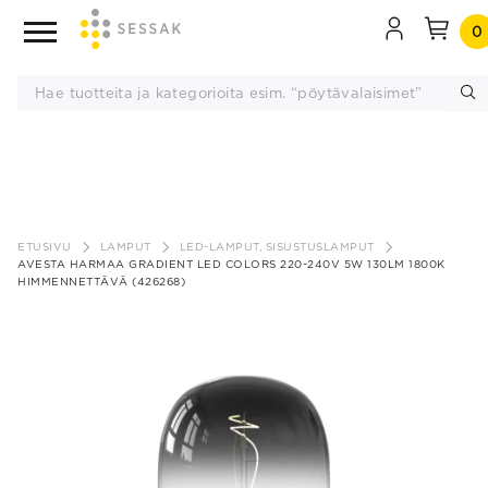
0
Siirry
sisältöön
ETUSIVU
LAMPUT
LED-LAMPUT, SISUSTUSLAMPUT
AVESTA HARMAA GRADIENT LED COLORS 220-240V 5W 130LM 1800K
HIMMENNETTÄVÄ (426268)