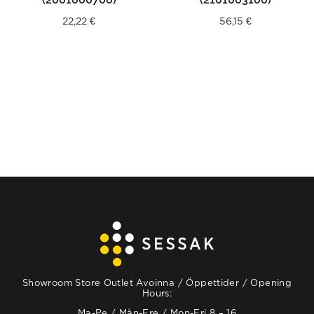
22,22
€
56,15
€
Showroom Store Outlet Avoinna / Öppettider / Opening
Hours:
Ma-Pe / Mån-Fre / Mon-Fri 8 – 16