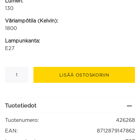
Lumen:
130
Väriampötila (Kelvin):
1800
Lampunkanta:
E27
Avesta
harmaa
LISÄÄ OSTOSKORIIN
Gradient
LED
Colors
220-
240V
5W
Tuotetiedot
130lm
1800K
himmennettävä
Tuotenumero:
426268
(426268)
määrä
EAN:
8712879147862