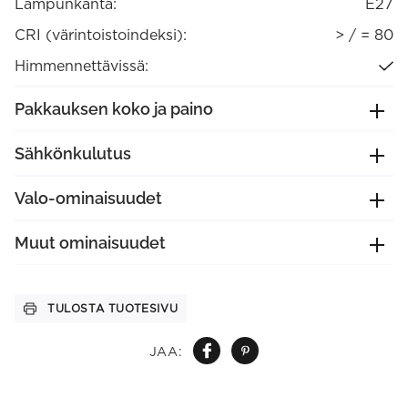
Lampunkanta:
E27
CRI (värintoistoindeksi):
> / = 80
Himmennettävissä:
Pakkauksen koko ja paino
Sähkönkulutus
Valo-ominaisuudet
Muut ominaisuudet
TULOSTA TUOTESIVU
JAA: