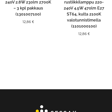
240V 2.8W 230lm 2700K
rustiikkilamppu 220-
– 3 kpl pakkaus
240V 4.5W 470lm E27
(1301007100)
ST64, kulta 2100K
valotunnistimella
12,86
€
(1101000100)
12,86
€