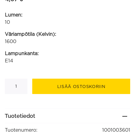
Lumen:
10
Väriampötila (Kelvin):
1600
Lampunkanta:
E14
B35
kulta
LISÄÄ OSTOSKORIIN
suora
filamentti
E14
1W
10lm
1600K
Tuotetiedot
220-
240V
2-
Tuotenumero:
1001003601
portainen
himmennys