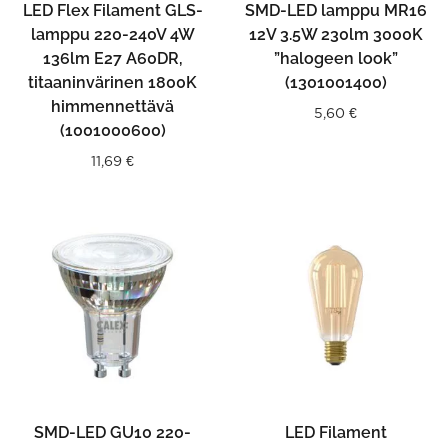
LED Flex Filament GLS-
SMD-LED lamppu MR16
lamppu 220-240V 4W
12V 3.5W 230lm 3000K
136lm E27 A60DR,
”halogeen look”
titaaninvärinen 1800K
(1301001400)
himmennettävä
5,60
€
(1001000600)
11,69
€
SMD-LED GU10 220-
LED Filament