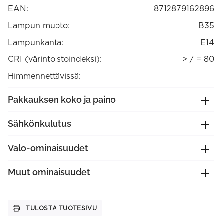
määrä
EAN:
8712879162896
Lampun muoto:
B35
Lampunkanta:
E14
CRI (värintoistoindeksi):
> / = 80
Himmennettävissä:
Pakkauksen koko ja paino
Sähkönkulutus
Valo-ominaisuudet
Muut ominaisuudet
TULOSTA TUOTESIVU