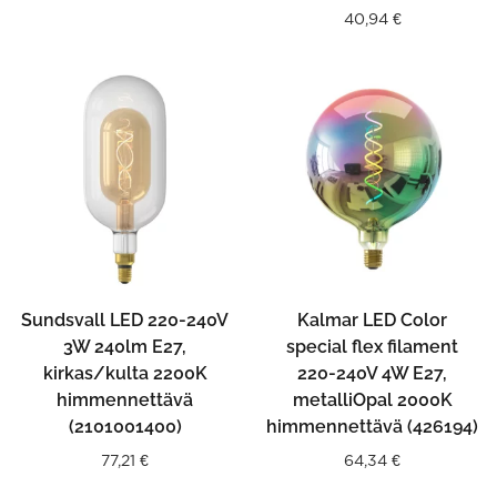
40,94
€
Sundsvall LED 220-240V
Kalmar LED Color
3W 240lm E27,
special flex filament
kirkas/kulta 2200K
220-240V 4W E27,
himmennettävä
metalliOpal 2000K
(2101001400)
himmennettävä (426194)
77,21
€
64,34
€