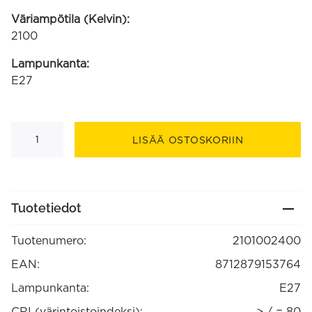
Väriampötila (Kelvin):
2100
Lampunkanta:
E27
Bilbao
LED
LISÄÄ OSTOSKORIIN
Lamp220-
240V
4W
140lm
E27,
kulta
Tuotetiedot
2100K
himmennettävä
(2101002400)
Tuotenumero:
2101002400
määrä
EAN:
8712879153764
Lampunkanta:
E27
CRI (värintoistoindeksi):
> / = 80