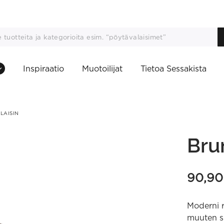
Inspiraatio
Muotoilijat
Tietoa Sessakista
LAISIN
Bru
90,9
Moderni r
muuten si