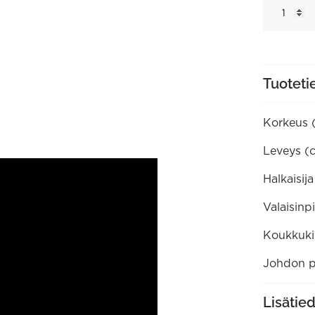
riippuvalai
määrä
Tuoteti
Korkeus 
Leveys (
Halkaisij
Valaisinp
Koukkukii
Johdon p
Lisätie