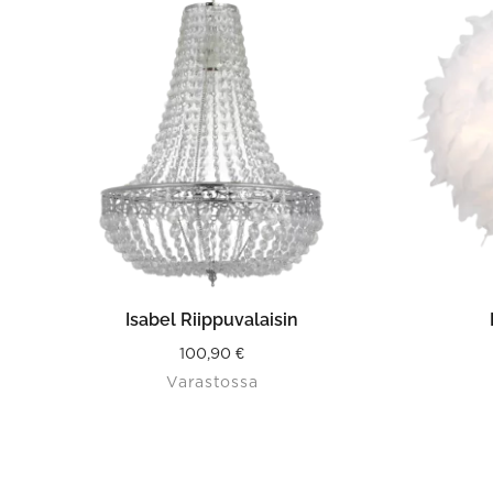
LISÄÄ OSTOSKORIIN
Isabel Riippuvalaisin
100,90
€
Varastossa