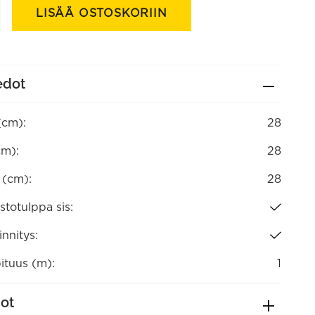
sin
LISÄÄ OSTOSKORIIN
edot
(cm):
28
cm):
28
a (cm):
28
istotulppa sis:
nnitys:
ituus (m):
1
dot