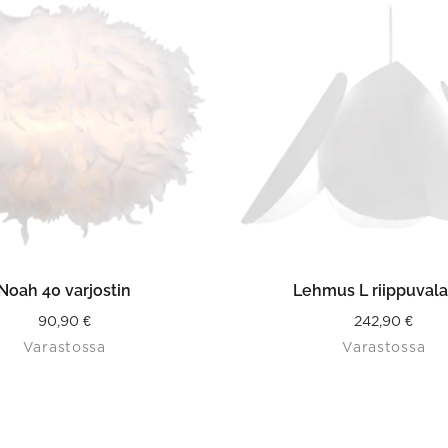
LISÄÄ OSTOSKORIIN
LISÄÄ OSTOSKORII
Noah 40 varjostin
Lehmus L riippuvala
90,90
€
242,90
€
Varastossa
Varastossa