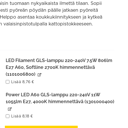
isin tuomaan nykyaikaista ilmettä tilaan. Sopii
esti pyöreän pöydän päälle jatkaen pyöreitä
Helppo asentaa koukkukiinnitykseen ja kytkeä
n valaisinpistotulpalla kattopistokkeeseen.
LED Filament GLS-lamppu 220-240V 7.5W 806lm
E27 A60, Softline 2700K himmennettävä
(1101006800)
Lisää
8,76
€
Power LED A60 GLS-lamppu 220-240V 11W
1055lm E27, 4000K himmennettävä (1301000400)
Lisää
8,18
€