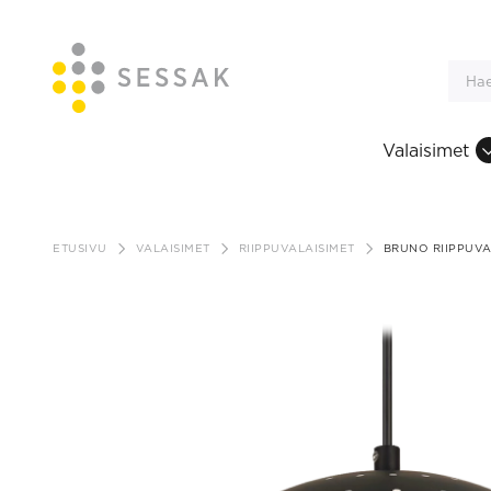
Valaisimet
Siirry
sisältöön
ETUSIVU
VALAISIMET
RIIPPUVALAISIMET
BRUNO RIIPPUVA