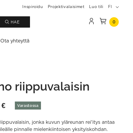
Inspiroidu
Projektivalaisimet
Luo tili
FI
0
HAE
Ota yhteyttä
no riippuvalaisin
0
€
Varastossa
iippuvalaisin, jonka kuvun yläreunan rei’itys antaa
leälle pinnalle mielenkiintoisen yksityiskohdan.