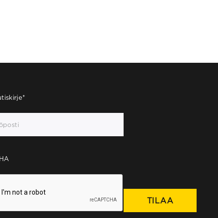
tiskirje
*
HA