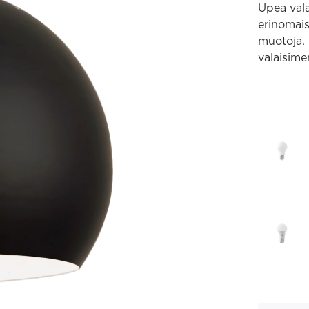
Upea vala
erinomais
muotoja. 
valaisime
Bruno