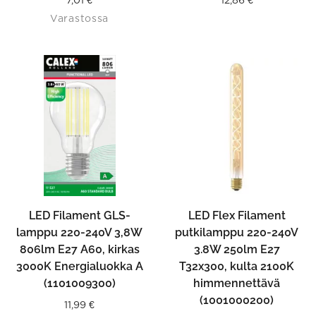
Varastossa
LED Filament GLS-
LED Flex Filament
lamppu 220-240V 3,8W
putkilamppu 220-240V
806lm E27 A60, kirkas
3.8W 250lm E27
3000K Energialuokka A
T32x300, kulta 2100K
(1101009300)
himmennettävä
(1001000200)
11,99
€