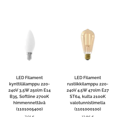
LED Filament
LED Filament
kynttilälamppu 220-
rustiikkilamppu 220-
240V 3,5W 250lm E14
240V 4.5W 470lm E27
B35, Softline 2700K
ST64, kulta 2100K
himmennettävä
valotunnistimella
(1101005400)
(1101000100)
7,01
€
12,86
€