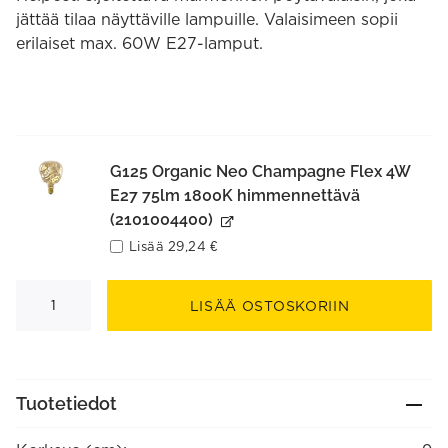
jättää tilaa näyttäville lampuille. Valaisimeen sopii
erilaiset max. 60W E27-lamput.
G125 Organic Neo Champagne Flex 4W
E27 75lm 1800K himmennettävä
(2101004400)
Lisää
29,24
€
Pöytävalaisin
kuutio
LISÄÄ OSTOSKORIIN
E27
marmori
valkoinen
määrä
Tuotetiedot