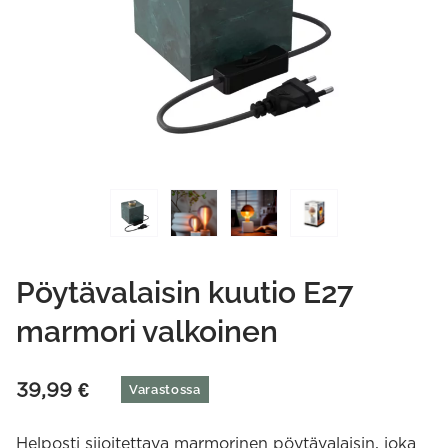
Pöytävalaisin kuutio E27
marmori valkoinen
39,99
€
Varastossa
Helposti sijoitettava marmorinen pöytävalaisin, joka