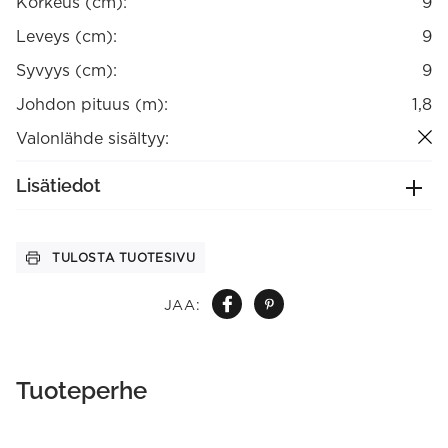
Korkeus (cm):
9
Leveys (cm):
9
Syvyys (cm):
9
Johdon pituus (m):
1,8
Valonlähde sisältyy:
Lisätiedot
TULOSTA TUOTESIVU
JAA:
Tuoteperhe