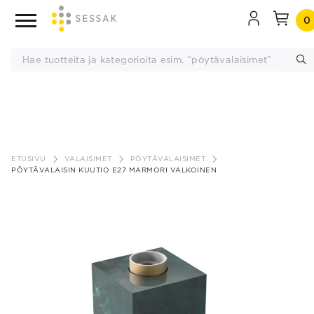
0
Siirry
sisältöön
ETUSIVU
VALAISIMET
PÖYTÄVALAISIMET
PÖYTÄVALAISIN KUUTIO E27 MARMORI VALKOINEN