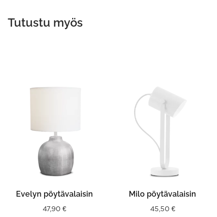
Tutustu myös
This
product
has
multiple
variants.
The
options
may
be
chosen
on
the
product
Evelyn pöytävalaisin
Milo pöytävalaisin
page
47,90
€
45,50
€