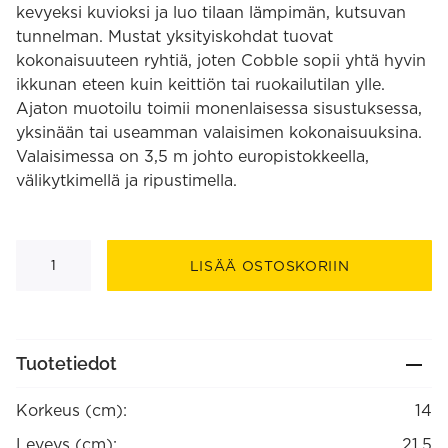
kevyeksi kuvioksi ja luo tilaan lämpimän, kutsuvan
tunnelman. Mustat yksityiskohdat tuovat
kokonaisuuteen ryhtiä, joten Cobble sopii yhtä hyvin
ikkunan eteen kuin keittiön tai ruokailutilan ylle.
Ajaton muotoilu toimii monenlaisessa sisustuksessa,
yksinään tai useamman valaisimen kokonaisuuksina.
Valaisimessa on 3,5 m johto europistokkeella,
välikytkimellä ja ripustimella.
Cobble
ikkunavalo
LISÄÄ OSTOSKORIIN
määrä
Tuotetiedot
Korkeus (cm):
14
Leveys (cm):
21.5