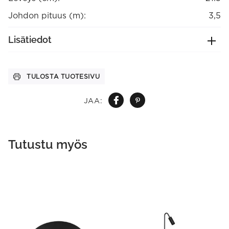
Johdon pituus (m):
3,5
Lisätiedot
TULOSTA TUOTESIVU
JAA:
Tutustu myös
This
This
product
product