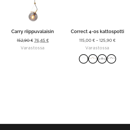
may
be
chosen
on
the
product
Carry riippuvalaisin
Correct 4-os kattospotti
page
Original
Current
Price
152,90
€
76,45
€
115,00
€
–
125,90
€
Varastossa
Varastossa
price
price
range:
was:
is:
115,00 
152,90 €.
76,45 €.
throug
VALITSE
125,90 
VAIHTOEHDOISTA