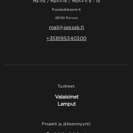
Ma-Pe / Mån-Fre / Mon-Fri 8 – 16
Puusepänkaarre 6
06150 Porvoo
mail@sessak.fi
+358195340300
Tuotteet:
Valaisimet
Lamput
Projekti ja jälleenmyynti: