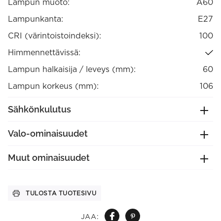
Lampun muoto:
A60
Lampunkanta:
E27
CRI (värintoistoindeksi):
100
Himmennettävissä:
Lampun halkaisija / leveys (mm):
60
Lampun korkeus (mm):
106
Sähkönkulutus
Valo-ominaisuudet
Muut ominaisuudet
TULOSTA TUOTESIVU
JAA: