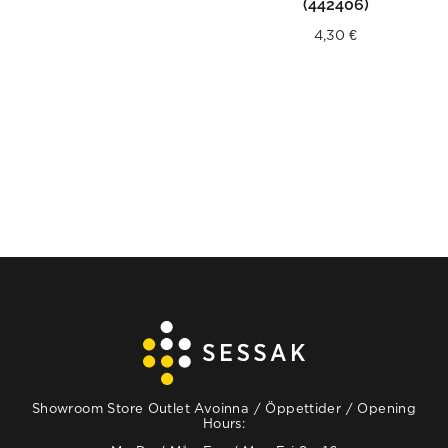
(442406)
4,30
€
Showroom Store Outlet Avoinna / Öppettider / Opening
Hours: