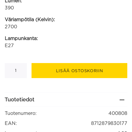
Lumen:
390
Väriampötila (Kelvin):
2700
Lampunkanta:
E27
E27
40W
LISÄÄ OSTOSKORIIN
240V
GLS
A60
Kirkas
390lm
1000h
Tuotetiedot
”Tavallinen
hehkulamppu
E27,
Tuotenumero:
400808
kirkas”
(400808)
määrä
EAN:
8712879830177