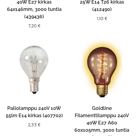
40W E27 kirkas
25W E14 T26 kirkas
64x146mm, 3000 tuntia
(412490)
(439436)
1,10
€
7,20
€
Pallolamppu 240V 10W
Goldline
55lm E14 kirkas (407702)
Filamenttilamppu 240V
40W E27 A60
2,33
€
60x105mm, 3000 tuntia