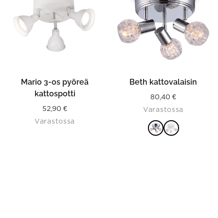
multiple
variants.
The
options
may
be
chosen
on
the
product
Mario 3-os pyöreä
Beth kattovalaisin
page
kattospotti
80,40
€
52,90
€
Varastossa
Varastossa
VALITSE
VAIHTOEHDOISTA