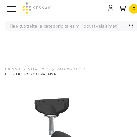
0
Siirry
sisältöön
ETUSIVU
VALAISIMET
KATTOSPOTIT
FELIX I KISKOSPOTTIVALAISIN