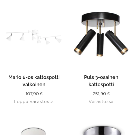
Mario 6-os kattospotti
Puls 3-osainen
valkoinen
kattospotti
107,90
€
251,90
€
Loppu varastosta
Varastossa
This
product
has