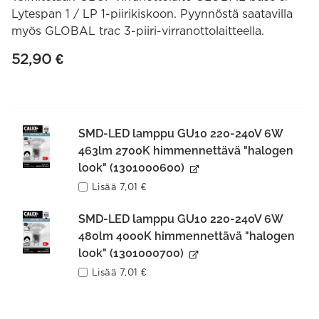
Lytespan 1 / LP 1-piirikiskoon. Pyynnöstä saatavilla
myös GLOBAL trac 3-piiri-virranottolaitteella.
52,90
€
SMD-LED lamppu GU10 220-240V 6W
463lm 2700K himmennettävä "halogen
look" (1301000600)
Lisää
7,01
€
SMD-LED lamppu GU10 220-240V 6W
480lm 4000K himmennettävä "halogen
look" (1301000700)
Lisää
7,01
€