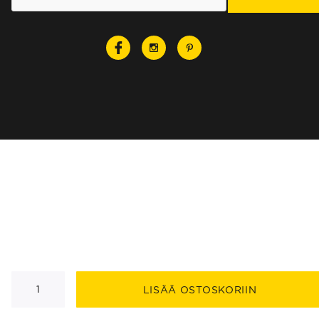
Felix
I
LISÄÄ OSTOSKORIIN
kiskospottivalaisin
määrä