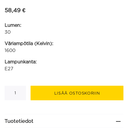
58,49
€
Lumen:
30
Väriampötila (Kelvin):
1600
Lampunkanta:
E27
Flamboyant
Evo
LISÄÄ OSTOSKORIIN
syvä
violetti
jousto-
filamentti
220-
240V
Tuotetiedot
6W
30lm