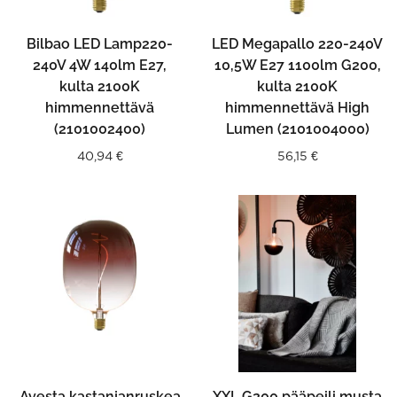
Bilbao LED Lamp220-
LED Megapallo 220-240V
240V 4W 140lm E27,
10,5W E27 1100lm G200,
kulta 2100K
kulta 2100K
himmennettävä
himmennettävä High
(2101002400)
Lumen (2101004000)
40,94
€
56,15
€
Avesta kastanjanruskea
XXL G200 pääpeili musta