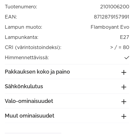
1600K
Tuotenumero:
2101006200
E27
himmennettävä
määrä
EAN:
8712879157991
Lampun muoto:
Flamboyant Evo
Lampunkanta:
E27
CRI (värintoistoindeksi):
> / = 80
Himmennettävissä:
Pakkauksen koko ja paino
Sähkönkulutus
Valo-ominaisuudet
Muut ominaisuudet