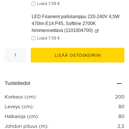
Lisää
7,59
€
LED Filament pallolamppu 220-240V 4,5W
470lm E14 P45, Softline 2700K
himmennettävä (1101004700)
Lisää
7,59
€
Foggy
5-
LISÄÄ OSTOSKORIIN
os
lattiavalaisin
määrä
Tuotetiedot
Korkeus (cm):
200
Leveys (cm):
80
Halkaisija (cm):
80
Johdon pituus (m):
2,5