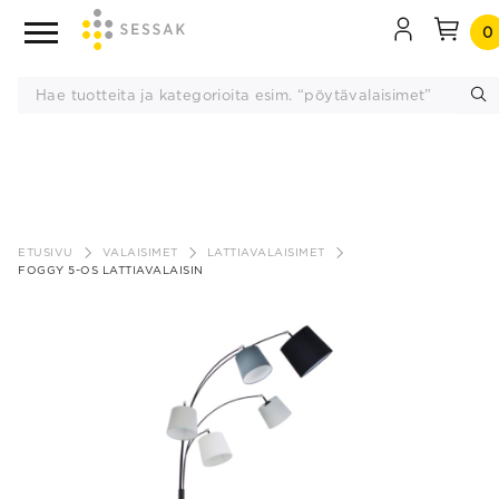
0
Siirry
sisältöön
ETUSIVU
VALAISIMET
LATTIAVALAISIMET
FOGGY 5-OS LATTIAVALAISIN