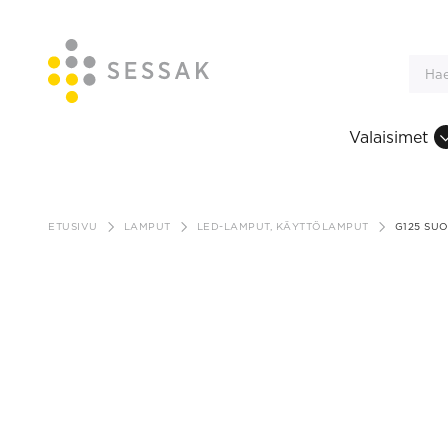
Valaisimet
Siirry
sisältöön
ETUSIVU
LAMPUT
LED-LAMPUT, KÄYTTÖLAMPUT
G125 SUO