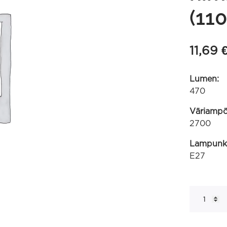
(11
11,69
Lumen:
470
Väriampöt
2700
Lampunk
E27
G125
suora
filamentti
220-
240V