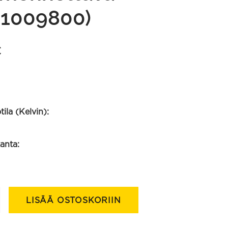
01009800)
€
ila (Kelvin):
anta:
LISÄÄ OSTOSKORIIN