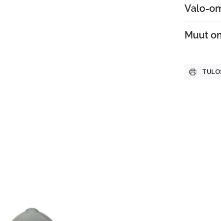
Valo-o
Muut o
TULO