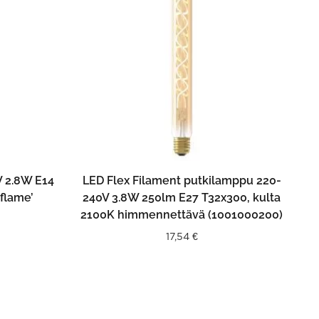
N
LISÄÄ OSTOSKORIIN
 2.8W E14
LED Flex Filament putkilamppu 220-
flame’
240V 3.8W 250lm E27 T32x300, kulta
2100K himmennettävä (1001000200)
17,54
€