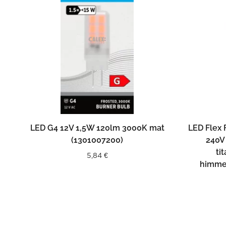
LISÄÄ OSTOSKORIIN
LED G4 12V 1,5W 120lm 3000K mat
LED Flex
(1301007200)
240V
ti
5,84
€
himme