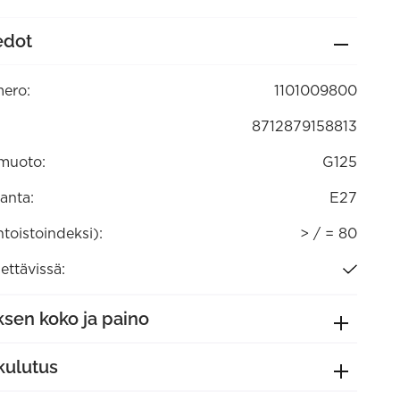
edot
tävä
00)
ero:
1101009800
8712879158813
muoto:
G125
anta:
E27
ntoistoindeksi):
> / = 80
ttävissä:
sen koko ja paino
kulutus