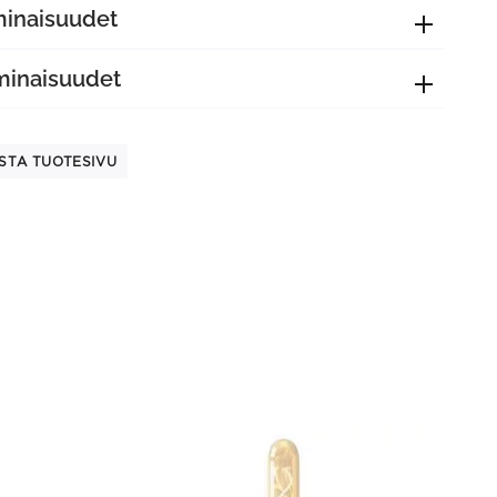
minaisuudet
minaisuudet
STA TUOTESIVU