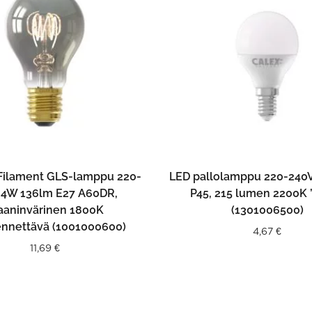
LISÄÄ OSTOSKORIIN
LISÄÄ OSTOSKORII
 Filament GLS-lamppu 220-
LED pallolamppu 220-240V
 4W 136lm E27 A60DR,
P45, 215 lumen 2200K ’
taaninvärinen 1800K
(1301006500)
nnettävä (1001000600)
4,67
€
11,69
€