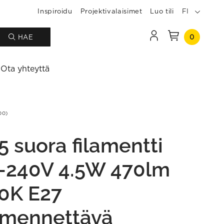
Inspiroidu
Projektivalaisimet
Luo tili
FI
0
HAE
Ota yhteyttä
00)
5 suora filamentti
-240V 4.5W 470lm
0K E27
mennettävä