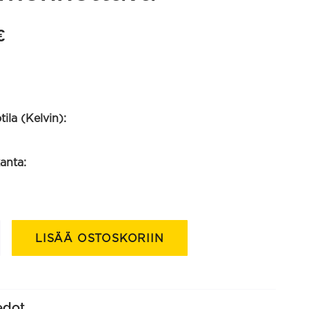
€
ila (Kelvin):
anta:
LISÄÄ OSTOSKORIIN
edot