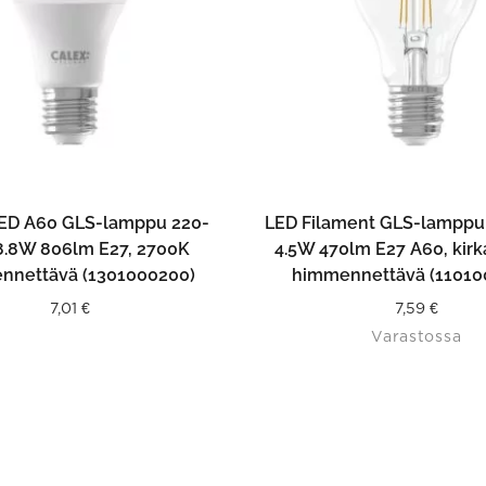
LISÄÄ OSTOSKORIIN
LISÄÄ OSTOSKORII
ED A60 GLS-lamppu 220-
LED Filament GLS-lamppu
8.8W 806lm E27, 2700K
4.5W 470lm E27 A60, kir
nnettävä (1301000200)
himmennettävä (11010
7,01
€
7,59
€
Varastossa