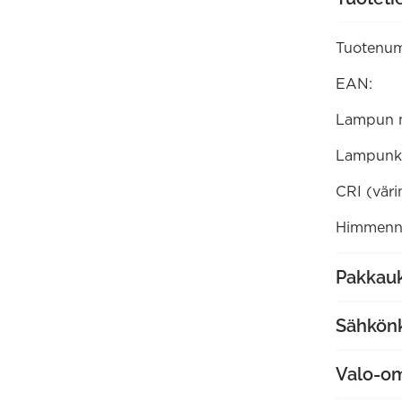
himmennet
määrä
Tuotenum
EAN:
Lampun 
Lampunk
CRI (väri
Himmenne
Pakkauk
Sähkön
Valo-o