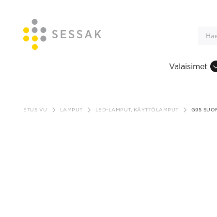
Valaisimet
Siirry
sisältöön
ETUSIVU
LAMPUT
LED-LAMPUT, KÄYTTÖLAMPUT
G95 SUO