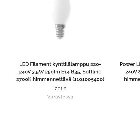
LISÄÄ OSTOSKORIIN
LED Filament kynttilälamppu 220-
Power L
240V 3,5W 250lm E14 B35, Softline
240V 
2700K himmennettävä (1101005400)
himme
7,01
€
Varastossa