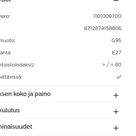
tävä
ero:
1101009700
8712879158806
muoto:
G95
anta:
E27
ntoistoindeksi):
> / = 80
ttävissä:
sen koko ja paino
kulutus
minaisuudet