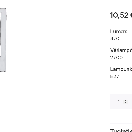
10,52
Lumen:
470
Väriampöt
2700
Lampunk
E27
G95
suora
filamentti
220-
240V
4.5W
470lm
2700K
Tuoteti
E27