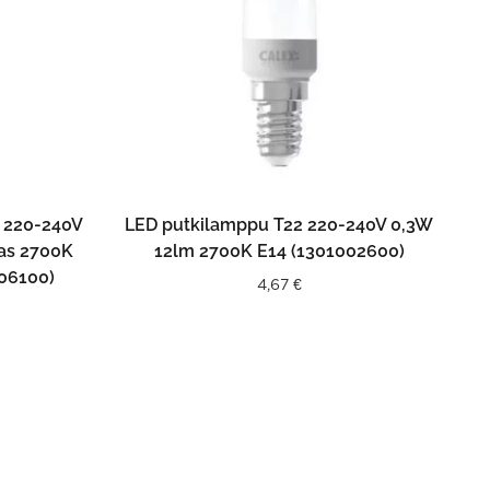
N
LISÄÄ OSTOSKORIIN
 220-240V
LED putkilamppu T22 220-240V 0,3W
kas 2700K
12lm 2700K E14 (1301002600)
06100)
4,67
€