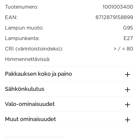
E27
Tuotenumero:
1001003400
3-
portainen
himmennys
EAN:
8712879158899
määrä
Lampun muoto:
G95
Lampunkanta:
E27
CRI (värintoistoindeksi):
> / = 80
Himmennettävissä:
Pakkauksen koko ja paino
Sähkönkulutus
Valo-ominaisuudet
Muut ominaisuudet