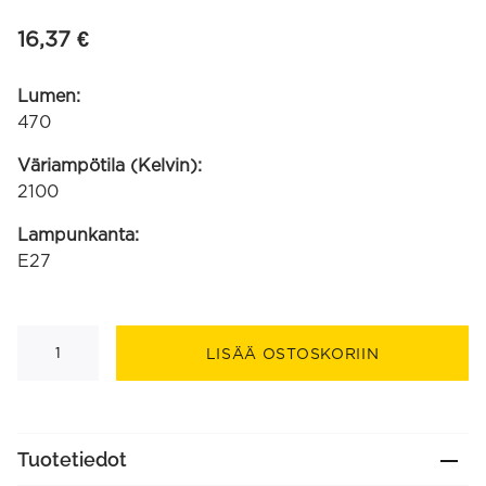
16,37
€
Lumen:
470
Väriampötila (Kelvin):
2100
Lampunkanta:
E27
Globe
G95
LISÄÄ OSTOSKORIIN
kulta
jousto-
filamentti
220-
240V
5.5W
Tuotetiedot
470lm
2100K