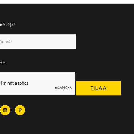
tiskirje
*
HA