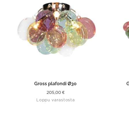
LISÄÄ OSTOSKORIIN
Gross plafondi Ø30
G
205,00
€
Loppu varastosta