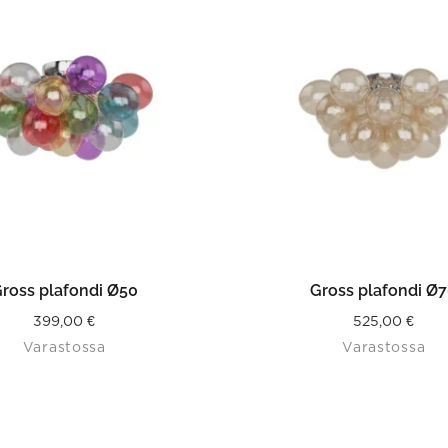
LISÄÄ OSTOSKORIIN
LISÄÄ OSTOSKORII
ross plafondi Ø50
Gross plafondi Ø
399,00
€
525,00
€
Varastossa
Varastossa