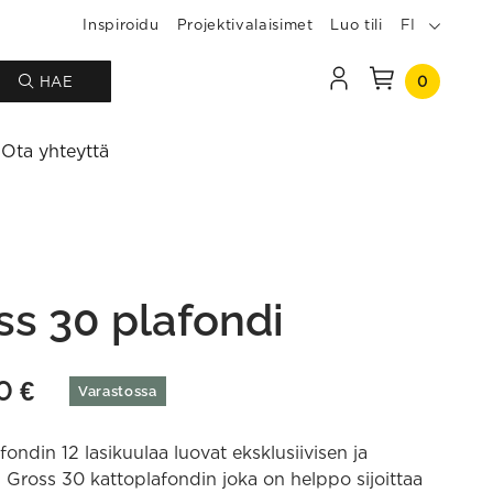
Inspiroidu
Projektivalaisimet
Luo tili
FI
0
HAE
Ota yhteyttä
ss 30 plafondi
50
€
Varastossa
fondin 12 lasikuulaa luovat eksklusiivisen ja
Gross 30 kattoplafondin joka on helppo sijoittaa