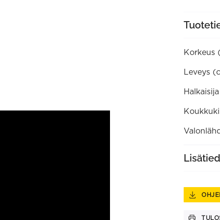
Tuoteti
Korkeus 
Leveys (
Halkaisij
Koukkukii
Valonlähd
Lisätie
OHJE
TULO