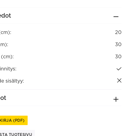
edot
(cm):
20
cm):
30
a (cm):
30
nnitys:
e sisältyy:
dot
KIRJA (PDF)
STA TUOTESIVU