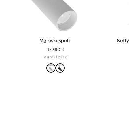
on
the
product
page
VALITSE VAIHTOEHDOISTA
M3 kiskospotti
Softy
179,90
€
Varastossa