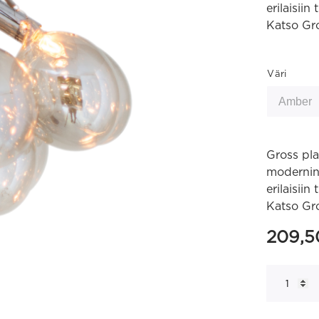
erilaisiin
Katso Gro
Väri
Gross pla
modernin 
erilaisiin
Katso Gro
209,
Gross
30
plafondi
määrä