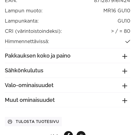
EAN:
8712879161424
Lampun muoto:
MR16 GU10
Lampunkanta:
GU10
CRI (värintoistoindeksi):
> / = 80
Himmennettävissä:
Pakkauksen koko ja paino
Sähkönkulutus
Valo-ominaisuudet
Muut ominaisuudet
TULOSTA TUOTESIVU