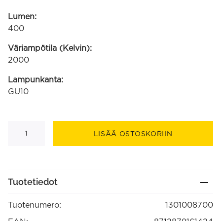
Lumen:
400
Väriampötila (Kelvin):
2000
Lampunkanta:
GU10
GU10
2000K-
LISÄÄ OSTOSKORIIN
2700K
400lm
musta
CCT
variotone
(1301008700)
Tuotetiedot
määrä
Tuotenumero:
1301008700