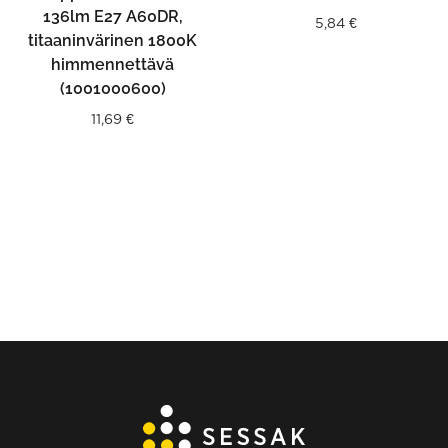
136lm E27 A60DR,
5,84
€
titaaninvärinen 1800K
himmennettävä
(1001000600)
11,69
€