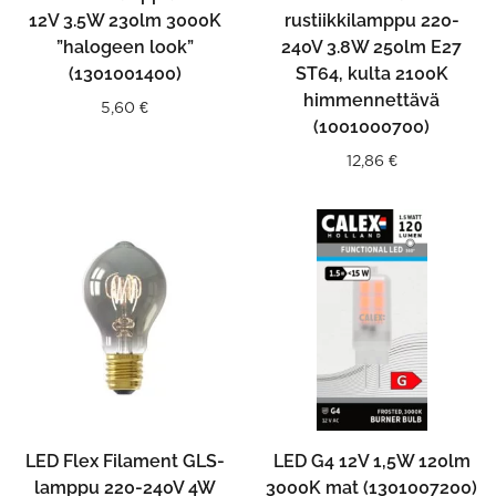
12V 3.5W 230lm 3000K
rustiikkilamppu 220-
”halogeen look”
240V 3.8W 250lm E27
(1301001400)
ST64, kulta 2100K
himmennettävä
5,60
€
(1001000700)
12,86
€
LED Flex Filament GLS-
LED G4 12V 1,5W 120lm
lamppu 220-240V 4W
3000K mat (1301007200)