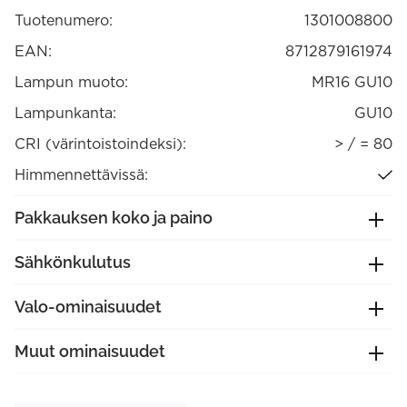
määrä
Tuotenumero:
1301008800
EAN:
8712879161974
Lampun muoto:
MR16 GU10
Lampunkanta:
GU10
CRI (värintoistoindeksi):
> / = 80
Himmennettävissä:
Pakkauksen koko ja paino
Sähkönkulutus
Valo-ominaisuudet
Muut ominaisuudet