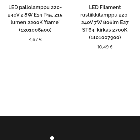
LED pallolamppu 220-
LED Filament
240V 2.8W E14 P45, 215
rustiikkilamppu 220-
lumen 2200K ’flame’
240V 7W 806lm E27
(1301006500)
ST64, kirkas 2700K
(1101007900)
4,67
€
10,49
€