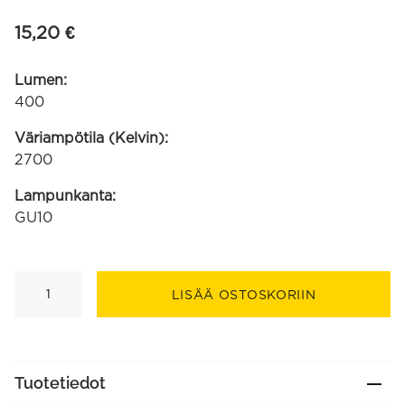
15,20
€
Lumen:
400
Väriampötila (Kelvin):
2700
Lampunkanta:
GU10
GU10
2700K
LISÄÄ OSTOSKORIIN
400lm
Full
musta
plastic
himmennettävä
3-
Tuotetiedot
pack
(1301008800)