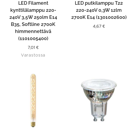
LED Filament
LED putkilamppu T22
kynttilälamppu 220-
220-240V 0,3W 12lm
240V 3,5W 250lm E14
2700K E14 (1301002600)
B35, Softline 2700K
4,67
€
himmennettävä
(1101005400)
7,01
€
Varastossa