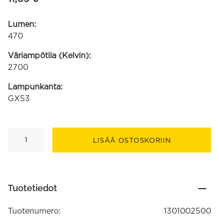
Lumen:
470
Väriampötila (Kelvin):
2700
Lampunkanta:
GX53
GX53
SMD
LISÄÄ OSTOSKORIIN
Softline
SMD
220-
240V
4.9W
470lm
Tuotetiedot
2700K
ei
himmennettävissä
Tuotenumero:
1301002500
määrä