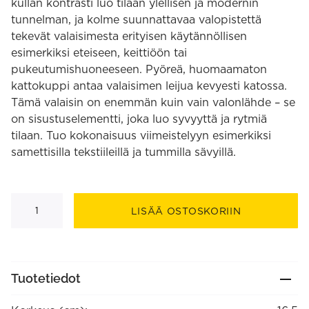
kullan kontrasti luo tilaan ylellisen ja modernin
tunnelman, ja kolme suunnattavaa valopistettä
tekevät valaisimesta erityisen käytännöllisen
esimerkiksi eteiseen, keittiöön tai
pukeutumishuoneeseen. Pyöreä, huomaamaton
kattokuppi antaa valaisimen leijua kevyesti katossa.
Tämä valaisin on enemmän kuin vain valonlähde – se
on sisustuselementti, joka luo syvyyttä ja rytmiä
tilaan. Tuo kokonaisuus viimeistelyyn esimerkiksi
samettisilla tekstiileillä ja tummilla sävyillä.
Havanna
3-
LISÄÄ OSTOSKORIIN
os
kattospotti
määrä
Tuotetiedot