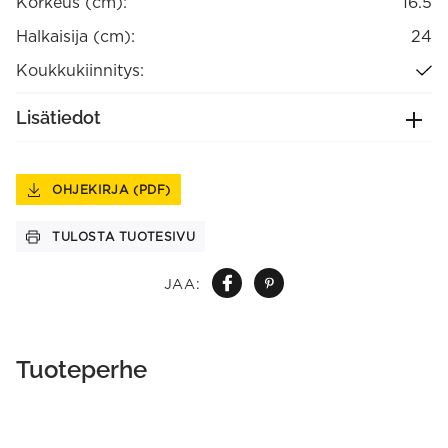
Korkeus (cm):
16.5
Halkaisija (cm):
24
Koukkukiinnitys:
Lisätiedot
OHJEKIRJA (PDF)
TULOSTA TUOTESIVU
JAA:
Tuoteperhe