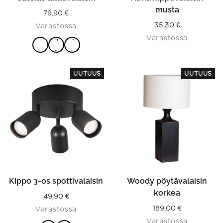
page
musta
79,90
€
35,30
€
Varastossa
Varastossa
VALITSE
This
VAIHTOEHDOISTA
UUTUUS
UUTUUS
product
has
multiple
variants.
The
options
may
be
chosen
on
the
product
Kippo 3-os spottivalaisin
Woody pöytävalaisin
page
korkea
49,90
€
189,00
€
Varastossa
Varastossa