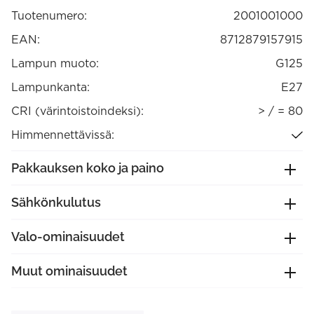
E27
Tuotenumero:
2001001000
himmennettävä
määrä
EAN:
8712879157915
Lampun muoto:
G125
Lampunkanta:
E27
CRI (värintoistoindeksi):
> / = 80
Himmennettävissä:
Pakkauksen koko ja paino
Sähkönkulutus
Valo-ominaisuudet
Muut ominaisuudet