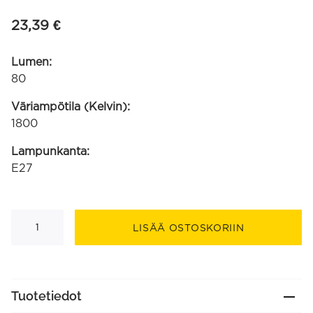
23,39
€
Lumen:
80
Väriampötila (Kelvin):
1800
Lampunkanta:
E27
InceptionGlobe
G125
LISÄÄ OSTOSKORIIN
Gradient
musta/kulta
SMD
220-
240V
3.5W
Tuotetiedot
80lm
1800K