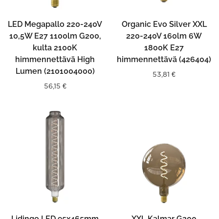
LED Megapallo 220-240V
Organic Evo Silver XXL
10,5W E27 1100lm G200,
220-240V 160lm 6W
kulta 2100K
1800K E27
himmennettävä High
himmennettävä (426404)
Lumen (2101004000)
53,81
€
56,15
€
Lidingo LED 95x465mm
XXL Kalmar G200