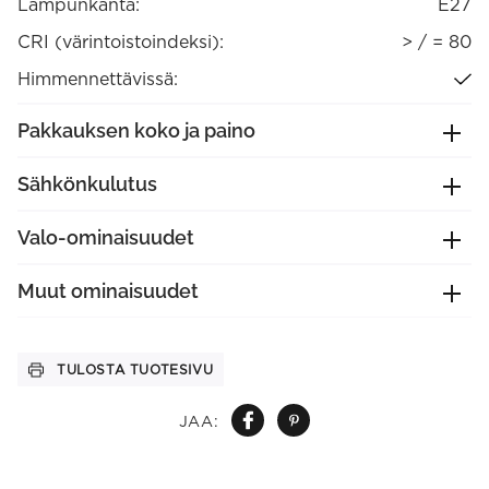
Lampunkanta:
E27
CRI (värintoistoindeksi):
> / = 80
Himmennettävissä:
Pakkauksen koko ja paino
Sähkönkulutus
Valo-ominaisuudet
Muut ominaisuudet
TULOSTA TUOTESIVU
JAA: