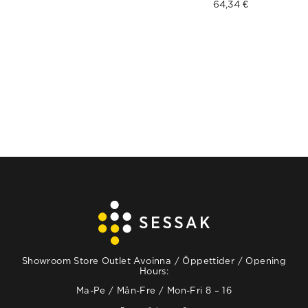
64,34
€
Showroom Store Outlet Avoinna / Öppettider / Opening
Hours:
Ma-Pe / Mån-Fre / Mon-Fri 8 – 16