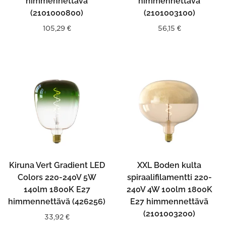
himmennettävä
himmennettävä
(2101000800)
(2101003100)
105,29
€
56,15
€
Kiruna Vert Gradient LED
XXL Boden kulta
Colors 220-240V 5W
spiraalifilamentti 220-
140lm 1800K E27
240V 4W 100lm 1800K
himmennettävä (426256)
E27 himmennettävä
(2101003200)
33,92
€