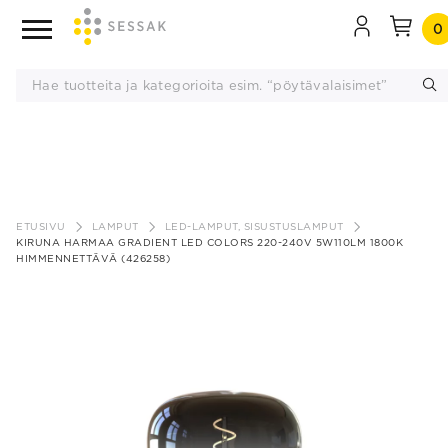
0
Siirry
sisältöön
ETUSIVU
LAMPUT
LED-LAMPUT, SISUSTUSLAMPUT
KIRUNA HARMAA GRADIENT LED COLORS 220-240V 5W110LM 1800K
HIMMENNETTÄVÄ (426258)