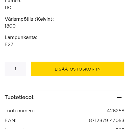
Lumen:
110
Väriampötila (Kelvin):
1800
Lampunkanta:
E27
Kiruna
harmaa
LISÄÄ OSTOSKORIIN
Gradient
LED
Colors
220-
240V
5W110lm
Tuotetiedot
1800K
himmennettävä
(426258)
Tuotenumero:
426258
määrä
EAN:
8712879147053