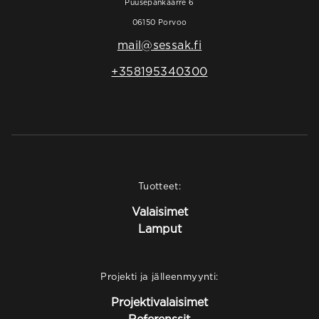
Puusepänkaarre 6
06150 Porvoo
mail@sessak.fi
+358195340300
Tuotteet:
Valaisimet
Lamput
Projekti ja jälleenmyynti:
Projektivalaisimet