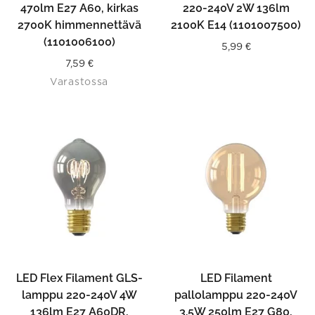
470lm E27 A60, kirkas
220-240V 2W 136lm
2700K himmennettävä
2100K E14 (1101007500)
(1101006100)
5,99
€
7,59
€
Varastossa
LED Flex Filament GLS-
LED Filament
lamppu 220-240V 4W
pallolamppu 220-240V
136lm E27 A60DR,
3.5W 250lm E27 G80,