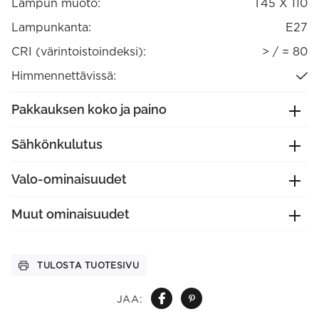
Lampun muoto:
T45 X 110
Lampunkanta:
E27
CRI (värintoistoindeksi):
> / = 80
Himmennettävissä:
Pakkauksen koko ja paino
Sähkönkulutus
Valo-ominaisuudet
Muut ominaisuudet
TULOSTA TUOTESIVU
JAA: