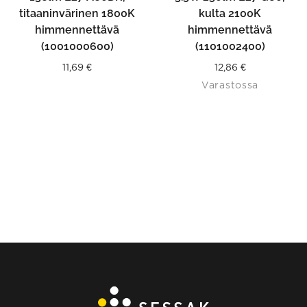
titaaninvärinen 1800K
kulta 2100K
himmennettävä
himmennettävä
(1001000600)
(1101002400)
11,69
€
12,86
€
Varastossa