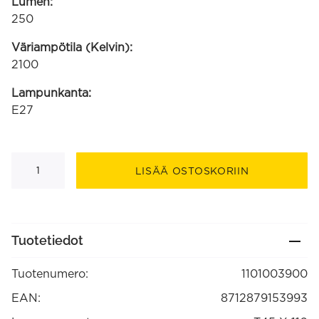
Lumen:
250
Väriampötila (Kelvin):
2100
Lampunkanta:
E27
LED
Filament
LISÄÄ OSTOSKORIIN
putkilamppu
220-
240V
3.5W
250lm
E27
Tuotetiedot
T45x110,
kulta
2100K
Tuotenumero:
1101003900
himmennettävä
(1101003900)
määrä
EAN:
8712879153993