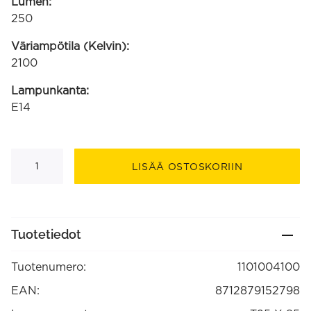
Lumen:
250
Väriampötila (Kelvin):
2100
Lampunkanta:
E14
LED
Filament
LISÄÄ OSTOSKORIIN
putkilamppu
220-
240V
3,5W
250lm
E14
Tuotetiedot
T25x85,
kulta
2100K
Tuotenumero:
1101004100
himmennettävä
(1101004100)
määrä
EAN:
8712879152798