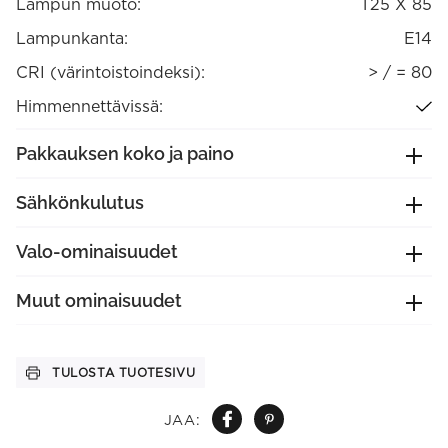
Lampun muoto:
T25 X 85
Lampunkanta:
E14
CRI (värintoistoindeksi):
> / = 80
Himmennettävissä:
Pakkauksen koko ja paino
Sähkönkulutus
Valo-ominaisuudet
Muut ominaisuudet
TULOSTA TUOTESIVU
JAA: