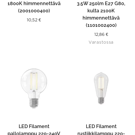
1800K himmennettävä
3.5W 250lm E27 G80,
(2001000400)
kulta 2100K
himmennettävä
10,52
€
(1101002400)
12,86
€
Varastossa
LED Filament
LED Filament
pallolamppu 220-240V
rustiikkilamppu 220-