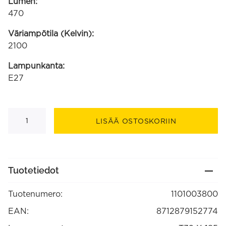
Lumen:
470
Väriampötila (Kelvin):
2100
Lampunkanta:
E27
LED
Filament
LISÄÄ OSTOSKORIIN
putkilamppu
220-
240V
4.5W
470lm
E27
Tuotetiedot
T32x185,
kulta
2100K
Tuotenumero:
1101003800
himmennettävä
(1101003800)
määrä
EAN:
8712879152774