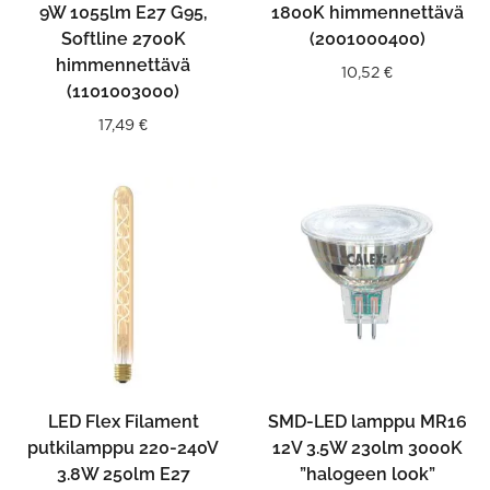
9W 1055lm E27 G95,
1800K himmennettävä
Softline 2700K
(2001000400)
himmennettävä
10,52
€
(1101003000)
17,49
€
LED Flex Filament
SMD-LED lamppu MR16
putkilamppu 220-240V
12V 3.5W 230lm 3000K
3.8W 250lm E27
”halogeen look”