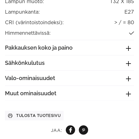
Lampun muoto:
T32 X 185
Lampunkanta:
E27
CRI (värintoistoindeksi):
> / = 80
Himmennettävissä:
Pakkauksen koko ja paino
Sähkönkulutus
Valo-ominaisuudet
Muut ominaisuudet
TULOSTA TUOTESIVU
JAA: