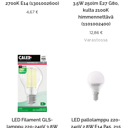
2700K E14 (1301002600)
3.5W 250lm E27 G80,
kulta 2100K
4,67
€
himmennettävä
(1101002400)
12,86
€
Varastossa
LED Filament GLS-
LED pallolamppu 220-
lamppu 220-240V 3,8W
240V 2.8W E14 P45, 215