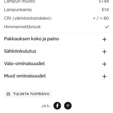
Lampun muoto:
ST48
Lampunkanta:
E14
CRI (värintoistoindeksi):
> / = 80
Himmennettävissä:
Pakkauksen koko ja paino
Sähkönkulutus
Valo-ominaisuudet
Muut ominaisuudet
TULOSTA TUOTESIVU
JAA: