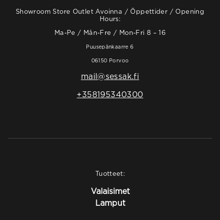
Showroom Store Outlet Avoinna / Öppettider / Opening
Hours:
Ma-Pe / Mån-Fre / Mon-Fri 8 – 16
Puusepänkaarre 6
06150 Porvoo
mail@sessak.fi
+358195340300
Tuotteet:
Valaisimet
Lamput