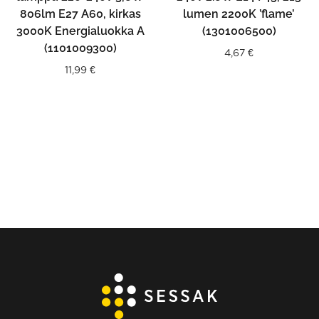
806lm E27 A60, kirkas
lumen 2200K ’flame’
3000K Energialuokka A
(1301006500)
(1101009300)
4,67
€
11,99
€