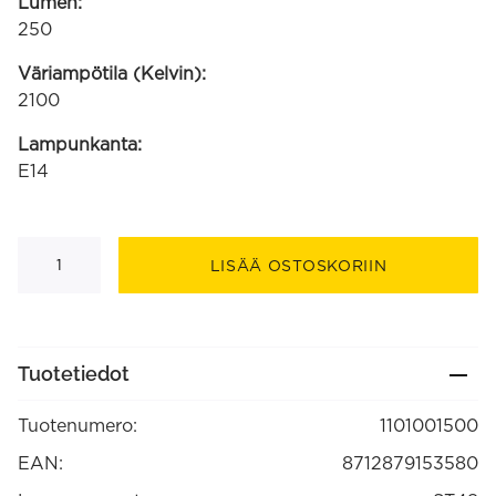
Lumen:
250
Väriampötila (Kelvin):
2100
Lampunkanta:
E14
LED
Filament
LISÄÄ OSTOSKORIIN
rustiikkilamppu
220-
240V
3.5W
250lm
E14
Tuotetiedot
ST48,
kulta
2100K
Tuotenumero:
1101001500
himmennettävä
(1101001500)
määrä
EAN:
8712879153580