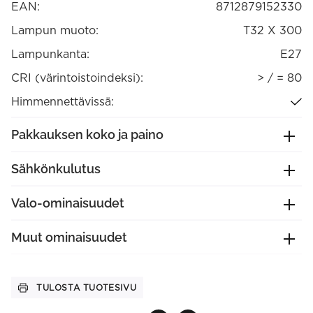
(1001000200)
EAN:
8712879152330
määrä
Lampun muoto:
T32 X 300
Lampunkanta:
E27
CRI (värintoistoindeksi):
> / = 80
Himmennettävissä:
Pakkauksen koko ja paino
Sähkönkulutus
Valo-ominaisuudet
Muut ominaisuudet
TULOSTA TUOTESIVU