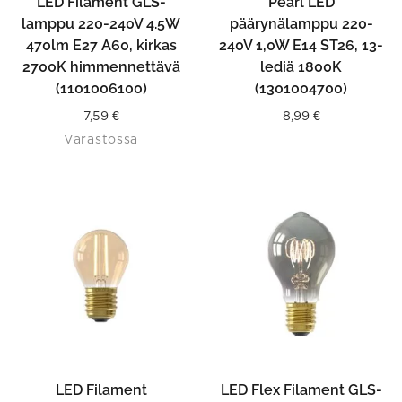
LED Filament GLS-
Pearl LED
lamppu 220-240V 4.5W
päärynälamppu 220-
470lm E27 A60, kirkas
240V 1,0W E14 ST26, 13-
2700K himmennettävä
lediä 1800K
(1101006100)
(1301004700)
7,59
€
8,99
€
Varastossa
LED Filament
LED Flex Filament GLS-