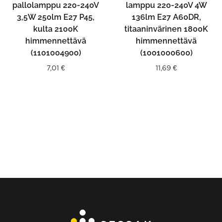
pallolamppu 220-240V
lamppu 220-240V 4W
3,5W 250lm E27 P45,
136lm E27 A60DR,
kulta 2100K
titaaninvärinen 1800K
himmennettävä
himmennettävä
(1101004900)
(1001000600)
7,01
€
11,69
€