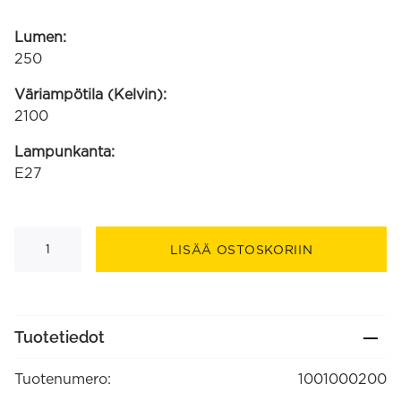
Lumen:
250
Väriampötila (Kelvin):
2100
Lampunkanta:
E27
LED
Flex
LISÄÄ OSTOSKORIIN
Filament
putkilamppu
220-
240V
3.8W
250lm
Tuotetiedot
E27
T32x300,
kulta
Tuotenumero:
1001000200
2100K
himmennettävä