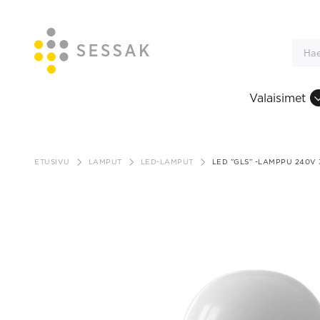
Valaisimet
Siirry
sisältöön
ETUSIVU
LAMPUT
LED-LAMPUT
LED ”GLS” -LAMPPU 240V 