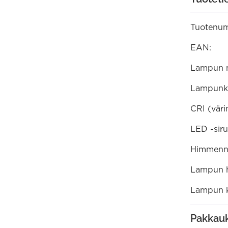
lumen
2700K
25.000
Tuotenum
tuntia
(472132)
määrä
EAN:
Lampun 
Lampunk
CRI (väri
LED -siru
Himmenne
Lampun ha
Lampun k
Pakkauk