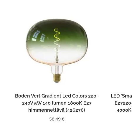
LISÄÄ OSTOSKORIIN
Boden Vert Gradient Led Colors 220-
LED ’Sma
240V 5W 140 lumen 1800K E27
E27220
himmennettävä (426276)
4000K+
58,49
€