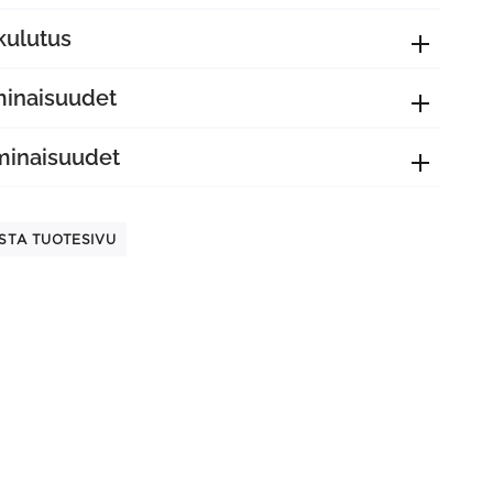
kulutus
minaisuudet
minaisuudet
STA TUOTESIVU