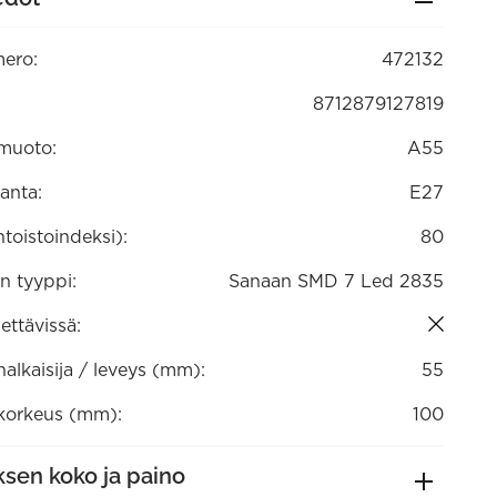
ero:
472132
8712879127819
muoto:
A55
anta:
E27
ntoistoindeksi):
80
n tyyppi:
Sanaan SMD 7 Led 2835
ttävissä:
lkaisija / leveys (mm):
55
orkeus (mm):
100
sen koko ja paino