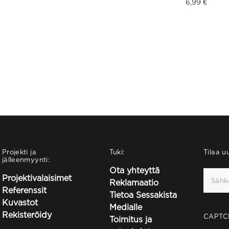
6,99
€
Projekti ja
Tuki:
Tilaa uu
jälleenmyynti:
Ota yhteyttä
Projektivalaisimet
Reklamaatio
Referenssit
Tietoa Sessakista
Kuvastot
Medialle
Rekisteröidy
CAPTC
Toimitus ja