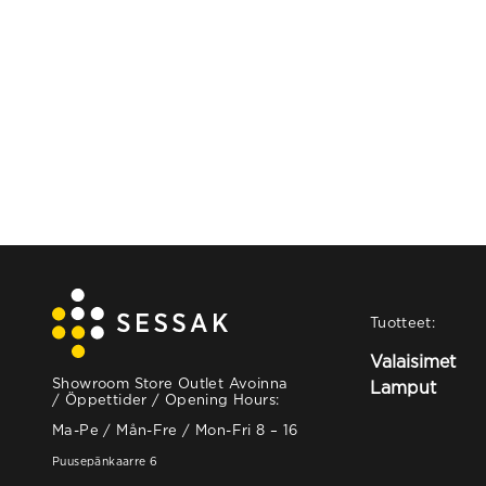
Tuotteet:
Valaisimet
Showroom Store Outlet Avoinna
Lamput
/ Öppettider / Opening Hours:
Ma-Pe / Mån-Fre / Mon-Fri 8 – 16
Puusepänkaarre 6