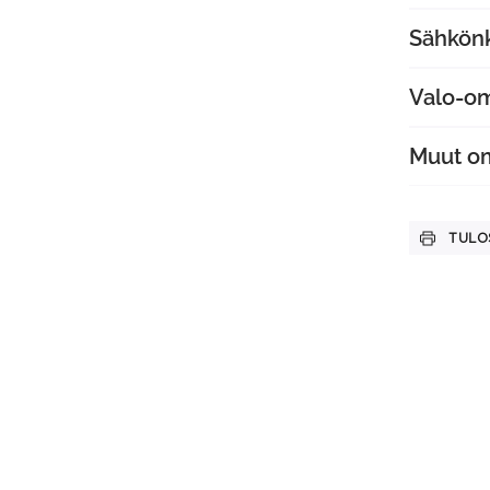
Sähkön
Valo-o
Muut o
TULO