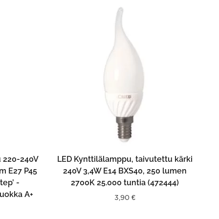
N
LISÄÄ OSTOSKORIIN
u 220-240V
LED Kynttilälamppu, taivutettu kärki
lm E27 P45
240V 3,4W E14 BXS40, 250 lumen
tep’ -
2700K 25.000 tuntia (472444)
uokka A+
3,90
€