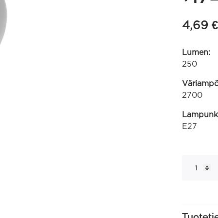
4,69
€
Lumen:
250
Väriampöt
2700
Lampunk
E27
LED
"GLS"
-
lamppu
240V
3,4W
E27
A55,
Tuoteti
250