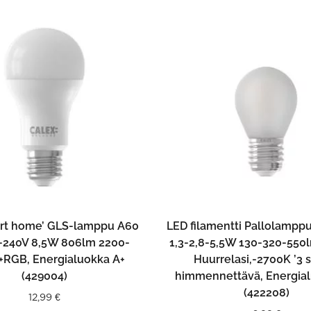
LISÄÄ OSTOSKORIIN
LISÄÄ OSTOSKORII
rt home’ GLS-lamppu A60
LED filamentti Pallolampp
-240V 8,5W 806lm 2200-
1,3-2,8-5,5W 130-320-550
RGB, Energialuokka A+
Huurrelasi,-2700K ’3 s
(429004)
himmennettävä, Energial
(422208)
12,99
€