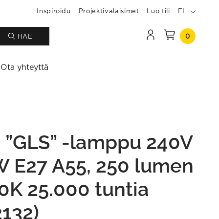
Inspiroidu
Projektivalaisimet
Luo tili
FI
0
HAE
Ota yhteyttä
 ”GLS” -lamppu 240V
W E27 A55, 250 lumen
0K 25.000 tuntia
2132)