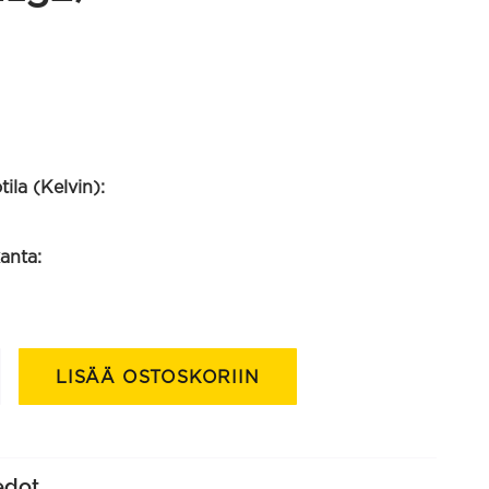
ila (Kelvin):
anta:
LISÄÄ OSTOSKORIIN
edot