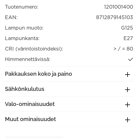
1800K
Tuotenumero:
1201001400
E27
himmennettävä
(1201001400)
EAN:
8712879145103
määrä
Lampun muoto:
G125
Lampunkanta:
E27
CRI (värintoistoindeksi):
> / = 80
Himmennettävissä:
Pakkauksen koko ja paino
Sähkönkulutus
Valo-ominaisuudet
Muut ominaisuudet