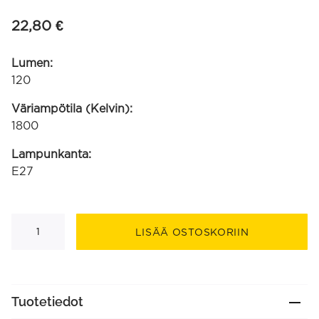
22,80
€
Lumen:
120
Väriampötila (Kelvin):
1800
Lampunkanta:
E27
LED
lasikuitu
LISÄÄ OSTOSKORIIN
Globe
G125
kulta
SMD
220-
240V
Tuotetiedot
3.5W
120lm