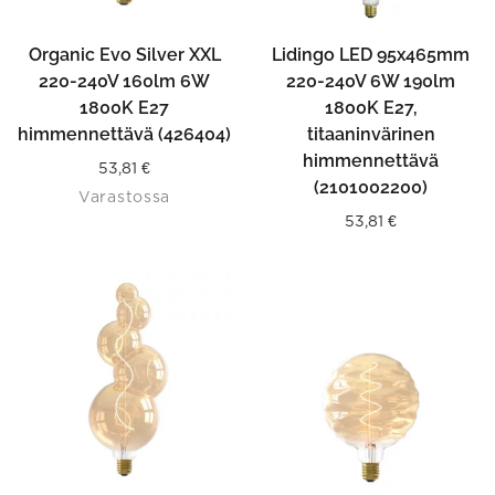
Organic Evo Silver XXL
Lidingo LED 95x465mm
220-240V 160lm 6W
220-240V 6W 190lm
1800K E27
1800K E27,
himmennettävä (426404)
titaaninvärinen
himmennettävä
53,81
€
(2101002200)
Varastossa
53,81
€