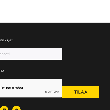
tiskirje
*
HA