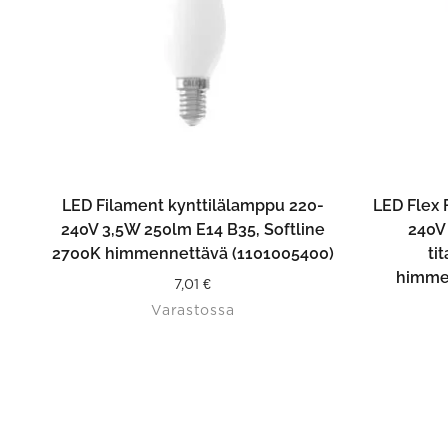
LISÄÄ OSTOSKORIIN
LED Filament kynttilälamppu 220-
LED Flex
240V 3,5W 250lm E14 B35, Softline
240V
2700K himmennettävä (1101005400)
ti
himme
7,01
€
Varastossa