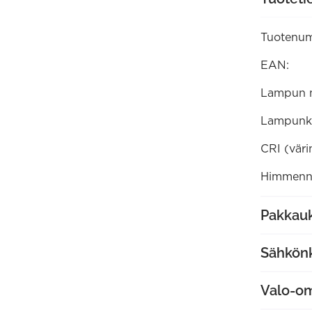
2700K
(13010016
määrä
Tuotenum
EAN:
Lampun 
Lampunk
CRI (väri
Himmenne
Pakkauk
Sähkön
Valo-o