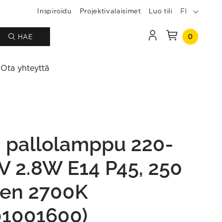
Inspiroidu
Projektivalaisimet
Luo tili
FI
0
HAE
Ota yhteyttä
 pallolamppu 220-
V 2.8W E14 P45, 250
en 2700K
01001600)