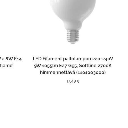
N
LISÄÄ OSTOSKORIIN
 2.8W E14
LED Filament pallolamppu 220-240V
flame’
9W 1055lm E27 G95, Softline 2700K
himmennettävä (1101003000)
17,49
€