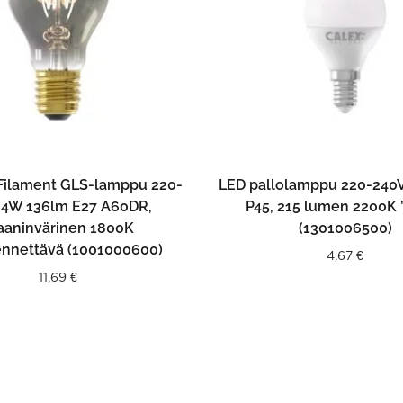
LISÄÄ OSTOSKORIIN
LISÄÄ OSTOSKORII
 Filament GLS-lamppu 220-
LED pallolamppu 220-240V
 4W 136lm E27 A60DR,
P45, 215 lumen 2200K ’
taaninvärinen 1800K
(1301006500)
nnettävä (1001000600)
4,67
€
11,69
€