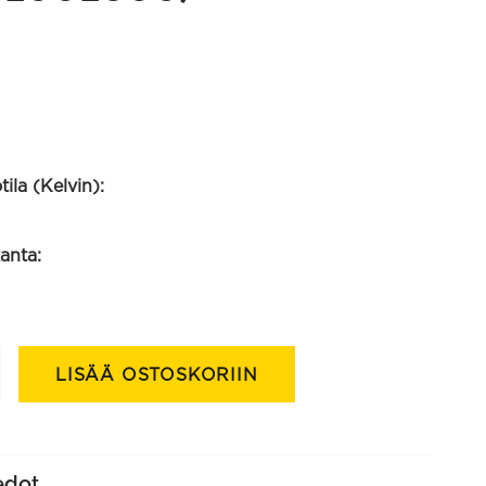
ila (Kelvin):
anta:
pu
LISÄÄ OSTOSKORIIN
edot