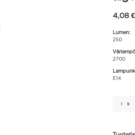
4,08
€
Lumen:
250
Väriampöt
2700
Lampunk
E14
LED
pallolamp
220-
240V
2.8W
E14
P45,
250
Tuoteti
lumen