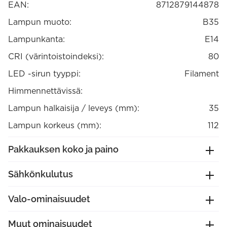
3000K,
EAN:
8712879144878
Energialuokka
A+
Lampun muoto:
B35
(429030)
määrä
Lampunkanta:
E14
CRI (värintoistoindeksi):
80
LED -sirun tyyppi:
Filament
Himmennettävissä:
Lampun halkaisija / leveys (mm):
35
Lampun korkeus (mm):
112
Pakkauksen koko ja paino
Sähkönkulutus
Valo-ominaisuudet
Muut ominaisuudet