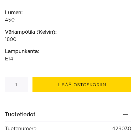
Lumen:
450
Väriampötila (Kelvin):
1800
Lampunkanta:
E14
LED
'Smart
LISÄÄ OSTOSKORIIN
home'
filamentti
Kirkas
Kynttilälamppu
B35
E14
Tuotetiedot
220-
240V
4,5W
Tuotenumero:
429030
450lm
1800-