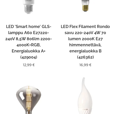
LED ’Smart home’ GLS-
LED Flex Filament Rondo
lamppu A60 E27220-
savu 220-240V 4W 70
240V 8,5W 806lm 2200-
lumen 2000K E27
4000K+RGB,
himmennettävä,
Energialuokka A+
energialuokka B
(429004)
(426362)
12,99
€
16,99
€