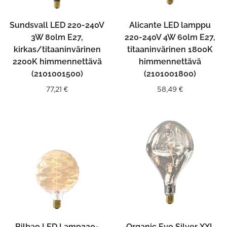
Sundsvall LED 220-240V
Alicante LED lamppu
3W 80lm E27,
220-240V 4W 60lm E27,
kirkas/titaaninvärinen
titaaninvärinen 1800K
2200K himmennettävä
himmennettävä
(2101001500)
(2101001800)
77,21
€
58,49
€
Bilbao LED Lamp220-
Organic Evo Silver XXL