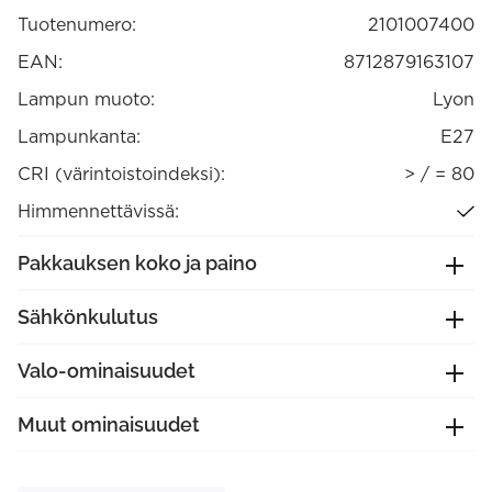
himmennettävä
Tuotenumero:
2101007400
(2101007400)
määrä
EAN:
8712879163107
Lampun muoto:
Lyon
Lampunkanta:
E27
CRI (värintoistoindeksi):
> / = 80
Himmennettävissä:
Pakkauksen koko ja paino
Sähkönkulutus
Valo-ominaisuudet
Muut ominaisuudet