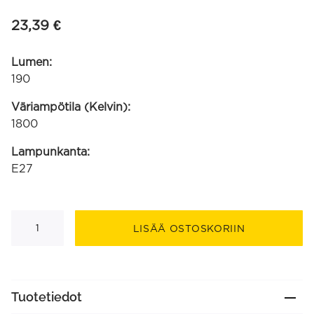
23,39
€
Lumen:
190
Väriampötila (Kelvin):
1800
Lampunkanta:
E27
Lyon
amber
LISÄÄ OSTOSKORIIN
kierre-
filamentti
220-
240V
4W
190lm
Tuotetiedot
1800K
E27