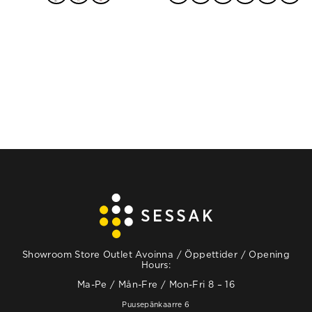
throu
VALITSE
VALITSE
415,00
VAIHTOEHDOISTA
VAIHTOEHDOISTA
Showroom Store Outlet Avoinna / Öppettider / Opening
Hours:
Ma-Pe / Mån-Fre / Mon-Fri 8 – 16
Puusepänkaarre 6