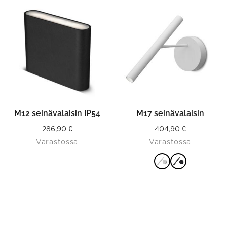
This
VAIHTOEHDOISTA
VAIHTOEHDOISTA
product
has
multiple
variants.
The
options
may
be
chosen
on
the
product
M12 seinävalaisin IP54
M17 seinävalaisin
page
286,90
€
404,90
€
Varastossa
Varastossa
VALITSE
VAIHTOEHDOISTA