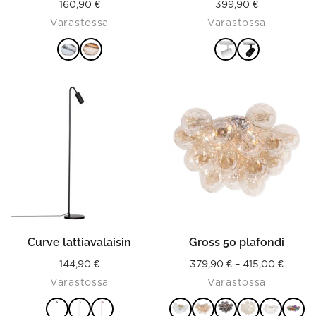
160,90
€
399,90
€
Varastossa
Varastossa
VALITSE
VALITSE
This
This
VAIHTOEHDOISTA
VAIHTOEHDOISTA
product
product
has
has
multiple
multiple
variants.
variants.
The
The
options
options
may
may
be
be
chosen
chosen
on
on
the
the
product
product
Curve lattiavalaisin
Gross 50 plafondi
page
page
Price
144,90
€
379,90
€
–
415,00
€
Varastossa
Varastossa
range:
379,90