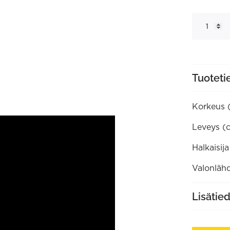
M2
kiskospotti
määrä
Tuoteti
Korkeus 
Leveys (
Halkaisij
Valonlähd
Lisätie