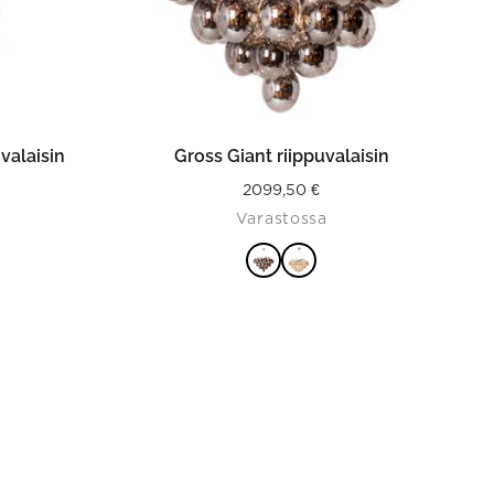
on
the
product
page
ISTA
VALITSE VAIHTOEHDOISTA
valaisin
Gross Giant riippuvalaisin
2099,50
€
Varastossa