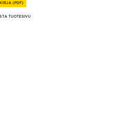
KIRJA (PDF)
STA TUOTESIVU
This
product