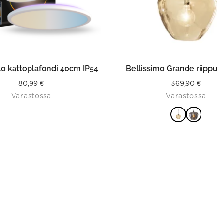
on
the
product
page
LISÄÄ OSTOSKORIIN
VALITSE VAIHTOEHDO
o kattoplafondi 40cm IP54
Bellissimo Grande riippu
80,99
€
369,90
€
Varastossa
Varastossa