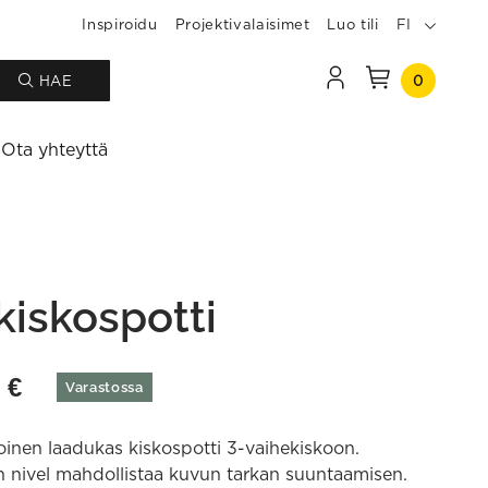
Inspiroidu
Projektivalaisimet
Luo tili
FI
0
HAE
Ota yhteyttä
kiskospotti
0
€
Varastossa
inen laadukas kiskospotti 3-vaihekiskoon.
 nivel mahdollistaa kuvun tarkan suuntaamisen.