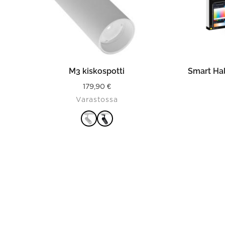
on
the
product
page
VALITSE VAIHTOEHDOISTA
M3 kiskospotti
Smart Hal
179,90
€
Varastossa