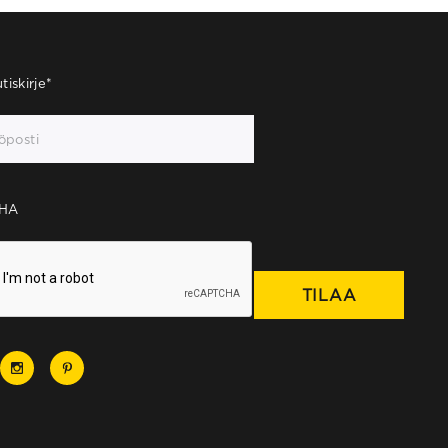
tiskirje
*
HA