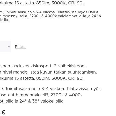
nkulma 15 astetta. 850lm, 3000K, CRI 90.
te, Toimitusaika noin 3-4 viikkoa. Tilattavissa myös Dali &
himmennyksellä, 2700k & 4000k valolämpötiloilla ja 24° &
oilla.
Poista
inen laadukas kiskospotti 3-vaihekiskoon.
 nivel mahdollistaa kuvun tarkan suuntaamisen.
nkulma 15 astetta. 850lm, 3000K, CRI 90.
te, Toimitusaika noin 3-4 viikkoa. Tilattavissa myös
hase-cut himmennyksellä, 2700k & 4000k
iloilla ja 24° & 38° valokeiloilla.
0
€