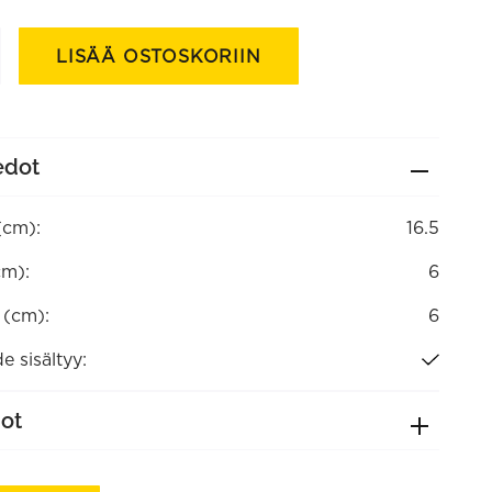
LISÄÄ OSTOSKORIIN
edot
(cm):
16.5
cm):
6
a (cm):
6
e sisältyy:
dot