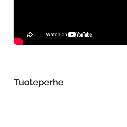
Tuoteperhe
This
product