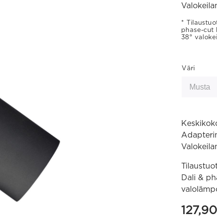
Valokeila
Tilaustuo
phase-cut 
38° valokeil
Väri
Keskikoko
Adapterin
Valokeila
Tilaustuo
Dali & p
valolämpöt
127,9