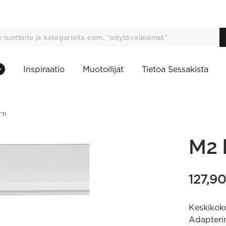
Inspiraatio
Muotoilijat
Tietoa Sessakista
TI
M2 
127,9
Keskikoko
Adapterin