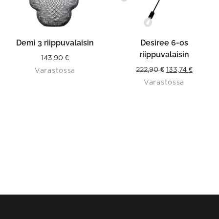
Demi 3 riippuvalaisin
Desiree 6-os
riippuvalaisin
143,90
€
Original
Current
222,90
€
133,74
€
Varastossa
Varastossa
price
price
was:
is:
222,90 €.
133,74 €