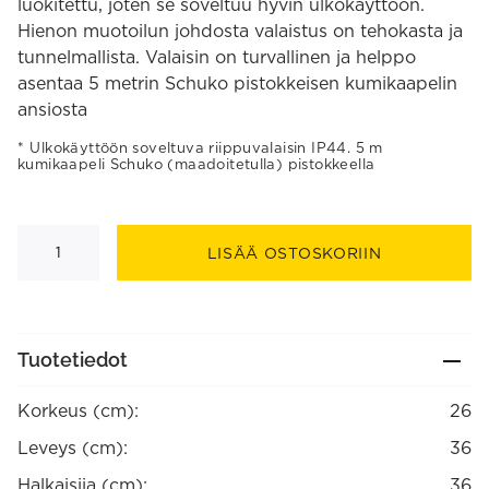
luokitettu, joten se soveltuu hyvin ulkokäyttöön.
Hienon muotoilun johdosta valaistus on tehokasta ja
tunnelmallista. Valaisin on turvallinen ja helppo
asentaa 5 metrin Schuko pistokkeisen kumikaapelin
ansiosta
Ulkokäyttöön soveltuva riippuvalaisin IP44. 5 m
kumikaapeli Schuko (maadoitetulla) pistokkeella
Maison
riippuvalaisin
LISÄÄ OSTOSKORIIN
IP44
määrä
Tuotetiedot
Korkeus (cm):
26
Leveys (cm):
36
Halkaisija (cm):
36