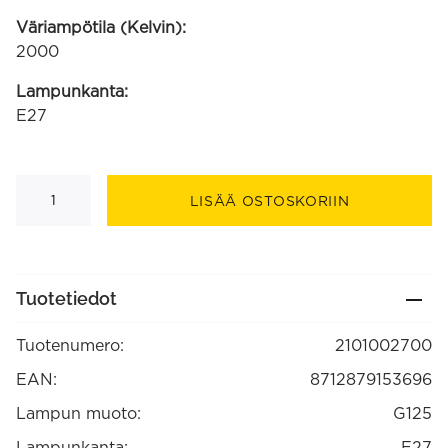
Väriampötila (Kelvin):
2000
Lampunkanta:
E27
Metz
Amber
LISÄÄ OSTOSKORIIN
LED
G125
220-
240,
200lm
4W,
Tuotetiedot
2000K
E27
himmennettävä
Tuotenumero:
2101002700
(2101002700)
määrä
EAN:
8712879153696
Lampun muoto:
G125
Lampunkanta:
E27