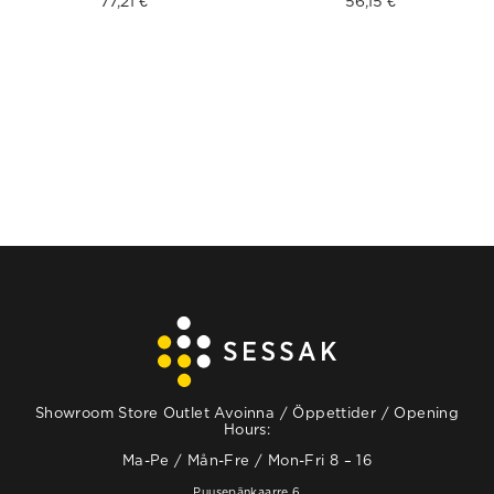
77,21
€
56,15
€
Showroom Store Outlet Avoinna / Öppettider / Opening
Hours:
Ma-Pe / Mån-Fre / Mon-Fri 8 – 16
Puusepänkaarre 6