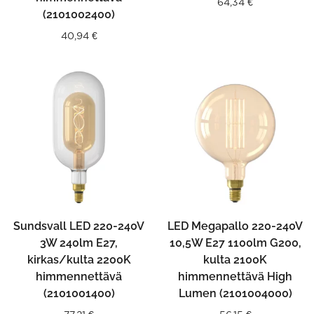
64,34
€
(2101002400)
40,94
€
Sundsvall LED 220-240V
LED Megapallo 220-240V
3W 240lm E27,
10,5W E27 1100lm G200,
kirkas/kulta 2200K
kulta 2100K
himmennettävä
himmennettävä High
(2101001400)
Lumen (2101004000)