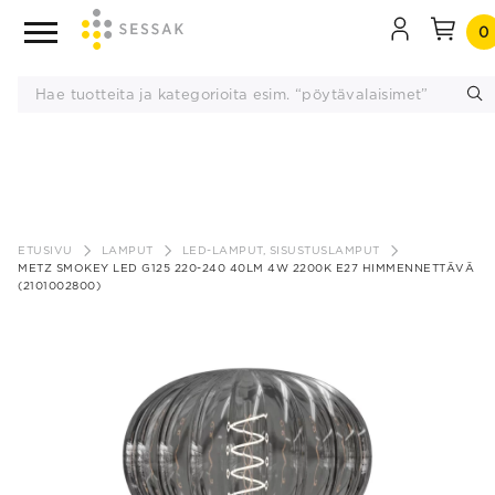
0
Siirry
sisältöön
ETUSIVU
LAMPUT
LED-LAMPUT, SISUSTUSLAMPUT
METZ SMOKEY LED G125 220-240 40LM 4W 2200K E27 HIMMENNETTÄVÄ
(2101002800)