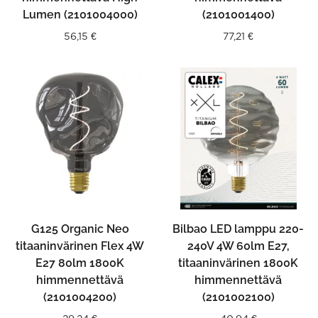
Lumen (2101004000)
(2101001400)
56,15
€
77,21
€
G125 Organic Neo
Bilbao LED lamppu 220-
titaaninvärinen Flex 4W
240V 4W 60lm E27,
E27 80lm 1800K
titaaninvärinen 1800K
himmennettävä
himmennettävä
(2101004200)
(2101002100)