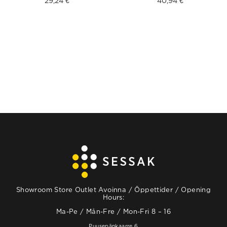
29,24
€
40,94
€
Showroom Store Outlet Avoinna / Öppettider / Opening
Hours:
Ma-Pe / Mån-Fre / Mon-Fri 8 – 16
Puusepänkaarre 6