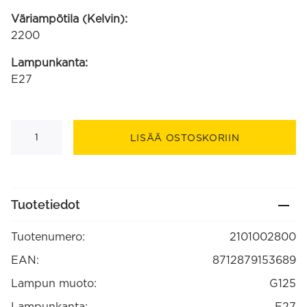
Väriampötila (Kelvin):
2200
Lampunkanta:
E27
Metz
Smokey
LISÄÄ OSTOSKORIIN
LED
G125
220-
240
40lm
4W
Tuotetiedot
2200K
E27
himmennettävä
Tuotenumero:
2101002800
(2101002800)
määrä
EAN:
8712879153689
Lampun muoto:
G125
Lampunkanta:
E27