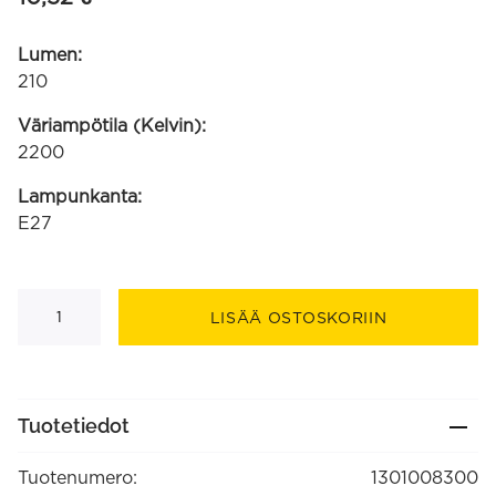
Lumen:
210
Väriampötila (Kelvin):
2200
Lampunkanta:
E27
Mini
Light
LISÄÄ OSTOSKORIIN
musta
SMD
220-
240V
3.5W
210lm
Tuotetiedot
2200K
E27
3-
Tuotenumero:
1301008300
portainen
himmennys