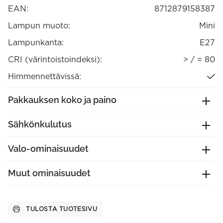
määrä
EAN:
8712879158387
Lampun muoto:
Mini
Lampunkanta:
E27
CRI (värintoistoindeksi):
> / = 80
Himmennettävissä:
Pakkauksen koko ja paino
Sähkönkulutus
Valo-ominaisuudet
Muut ominaisuudet
TULOSTA TUOTESIVU