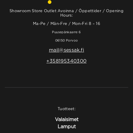
Showroom Store Outlet Avoinna / Öppettider / Opening
Hours:
Ma-Pe / Mån-Fre / Mon-Fri 8 – 16
Puusepänkaarre 6
06150 Porvoo
mail@sessak.fi
+358195340300
Tuotteet:
Valaisimet
Lamput