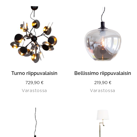
Turno riippuvalaisin
Bellissimo riippuvalaisin
729,90
€
219,90
€
Varastossa
Varastossa
This
This
product
product
has
has
multiple
multiple
variants.
variants.
The
The