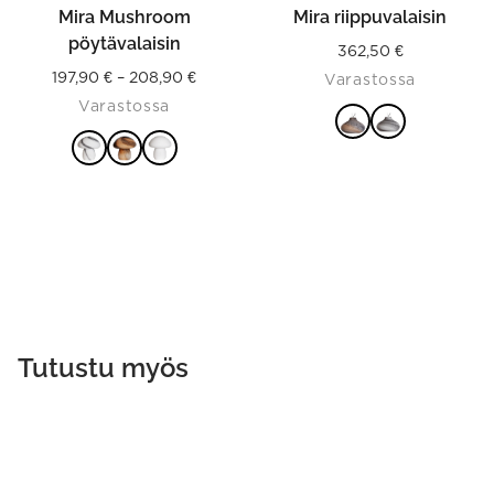
product
product
Mira Mushroom
Mira riippuvalaisin
page
page
pöytävalaisin
362,50
€
Price
197,90
€
–
208,90
€
Varastossa
Varastossa
range:
197,90 €
VALITSE
through
VALITSE
VAIHTOEHDOISTA
VAIHTOEHDOISTA
208,90 €
Tutustu myös