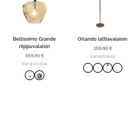
options
options
may
may
be
be
chosen
chosen
on
on
the
the
product
product
Bellissimo Grande
Orlando lattiavalaisin
page
page
riippuvalaisin
259,90
€
369,90
€
Varastossa
Varastossa
VALITSE
VALITSE
VAIHTOEHDOISTA
VAIHTOEHDOISTA