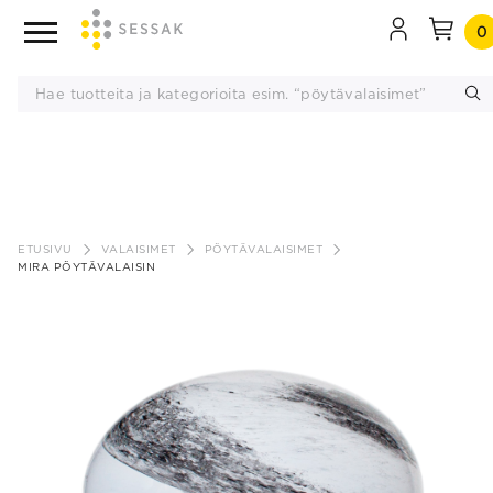
0
Siirry
sisältöön
ETUSIVU
VALAISIMET
PÖYTÄVALAISIMET
MIRA PÖYTÄVALAISIN