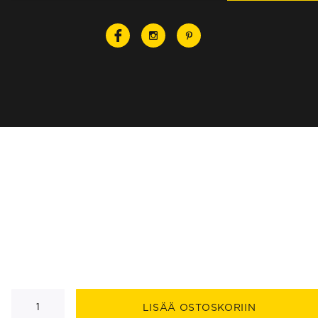
Mira
pöytävalaisin
LISÄÄ OSTOSKORIIN
määrä