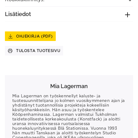
Lisätiedot
OHJEKIRJA (PDF)
TULOSTA TUOTESIVU
Mia Lagerman
Mia Lagerman on työskennellyt kaluste- ja
tuotesuunnittelijana jo kolmen vuosikymmenen ajan ja
yhdistänyt tuotannollisia projekteja kokeellisiin
käsityöhankkeisiin. Hän asuu ja työskentelee
Kööpenhaminassa. Lagerman valmistui Tukholman
taideteollisesta korkeakoulusta (Konstfack) ja aloitti
uransa innovatiivisessa ruotsalaisessa
huonekaluyrityksessä Blå Stationissa. Vuonna 1993
hän muutti Tanskaan ja aloitti työskentelyn Studio
Copenhagenilla, joka oli IKEAn ulkopuolinen