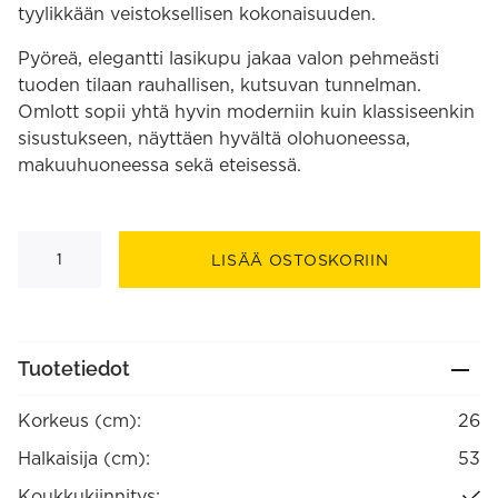
tyylikkään veistoksellisen kokonaisuuden.
Pyöreä, elegantti lasikupu jakaa valon pehmeästi
tuoden tilaan rauhallisen, kutsuvan tunnelman.
Omlott sopii yhtä hyvin moderniin kuin klassiseenkin
sisustukseen, näyttäen hyvältä olohuoneessa,
makuuhuoneessa sekä eteisessä.
Omlott
kattoplafondi
LISÄÄ OSTOSKORIIN
määrä
Tuotetiedot
Korkeus (cm):
26
Halkaisija (cm):
53
Koukkukiinnitys: