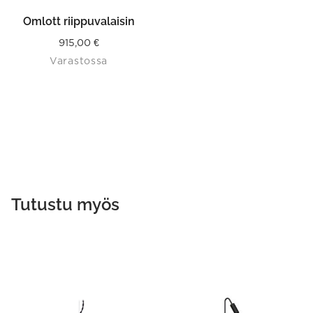
Omlott riippuvalaisin
915,00
€
Varastossa
Tutustu myös
This
product