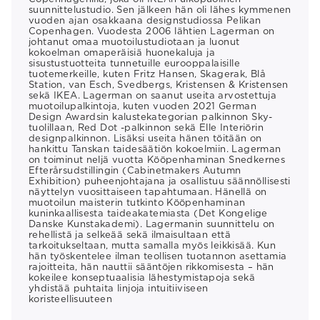
suunnittelustudio. Sen jälkeen hän oli lähes kymmenen
vuoden ajan osakkaana designstudiossa Pelikan
Copenhagen. Vuodesta 2006 lähtien Lagerman on
johtanut omaa muotoilustudiotaan ja luonut
kokoelman omaperäisiä huonekaluja ja
sisustustuotteita tunnetuille eurooppalaisille
tuotemerkeille, kuten Fritz Hansen, Skagerak, Blå
Station, van Esch, Svedbergs, Kristensen & Kristensen
sekä IKEA. Lagerman on saanut useita arvostettuja
muotoilupalkintoja, kuten vuoden 2021 German
Design Awardsin kalustekategorian palkinnon Sky-
tuolillaan, Red Dot -palkinnon sekä Elle Interiörin
designpalkinnon. Lisäksi useita hänen töitään on
hankittu Tanskan taidesäätiön kokoelmiin. Lagerman
on toiminut neljä vuotta Kööpenhaminan Snedkernes
Efterårsudstillingin (Cabinetmakers Autumn
Exhibition) puheenjohtajana ja osallistuu säännöllisesti
näyttelyn vuosittaiseen tapahtumaan. Hänellä on
muotoilun maisterin tutkinto Kööpenhaminan
kuninkaallisesta taideakatemiasta (Det Kongelige
Danske Kunstakademi). Lagermanin suunnittelu on
rehellistä ja selkeää sekä ilmaisultaan että
tarkoitukseltaan, mutta samalla myös leikkisää. Kun
hän työskentelee ilman teollisen tuotannon asettamia
rajoitteita, hän nauttii sääntöjen rikkomisesta – hän
kokeilee konseptuaalisia lähestymistapoja sekä
yhdistää puhtaita linjoja intuitiiviseen
koristeellisuuteen