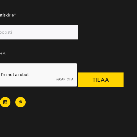
tiskirje
*
HA