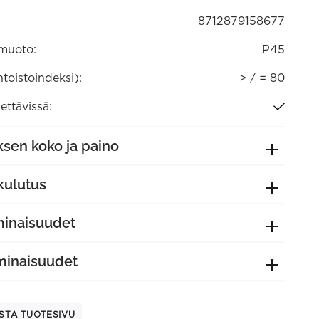
8712879158677
muoto:
P45
ntoistoindeksi):
> / = 80
ttävissä:
sen koko ja paino
kulutus
minaisuudet
minaisuudet
STA TUOTESIVU