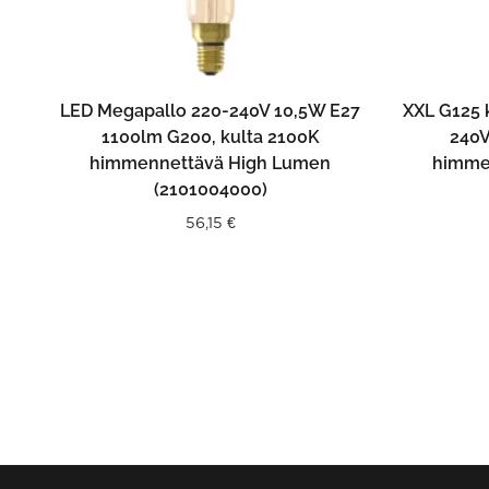
LISÄÄ OSTOSKORIIN
LED Megapallo 220-240V 10,5W E27
XXL G125 k
1100lm G200, kulta 2100K
240V
himmennettävä High Lumen
himme
(2101004000)
56,15
€