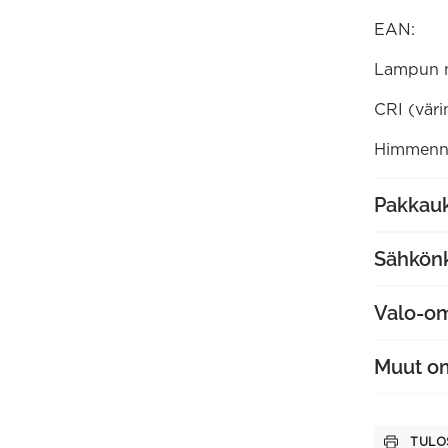
EAN:
Lampun 
CRI (väri
Himmenne
Pakkauk
Sähkön
Valo-o
Muut o
TULO