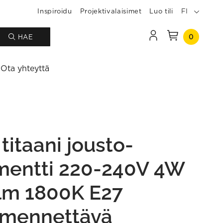
Inspiroidu
Projektivalaisimet
Luo tili
FI
0
HAE
Ota yhteyttä
titaani jousto-
amentti 220-240V 4W
lm 1800K E27
mennettävä