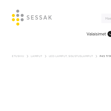
Valaisimet
Siirry
sisältöön
ETUSIVU
LAMPUT
LED-LAMPUT, SISUSTUSLAMPUT
P45 TI