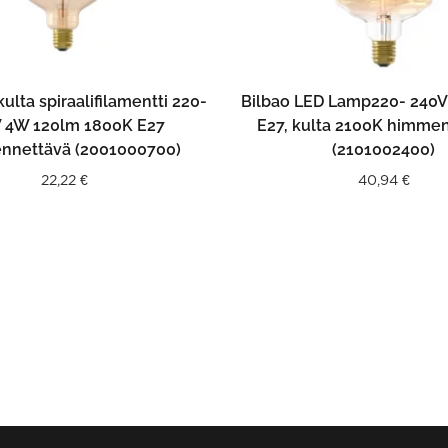
LISÄÄ OSTOSKORIIN
LISÄÄ OSTOSKORII
ulta spiraalifilamentti 220-
Bilbao LED Lamp220- 240
 4W 120lm 1800K E27
E27, kulta 2100K himme
nnettävä (2001000700)
(2101002400)
22,22
€
40,94
€