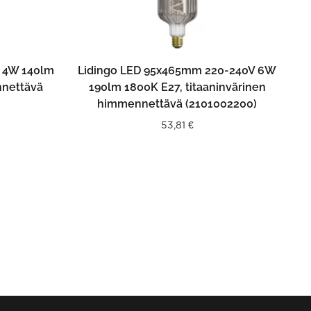
N
LISÄÄ OSTOSKORIIN
V 4W 140lm
Lidingo LED 95x465mm 220-240V 6W
nnettävä
190lm 1800K E27, titaaninvärinen
himmennettävä (2101002200)
53,81
€