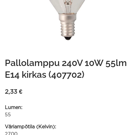
Pallolamppu 240V 10W 55lm
E14 kirkas (407702)
2,33
€
Lumen:
55
Väriampötila (Kelvin):
2700