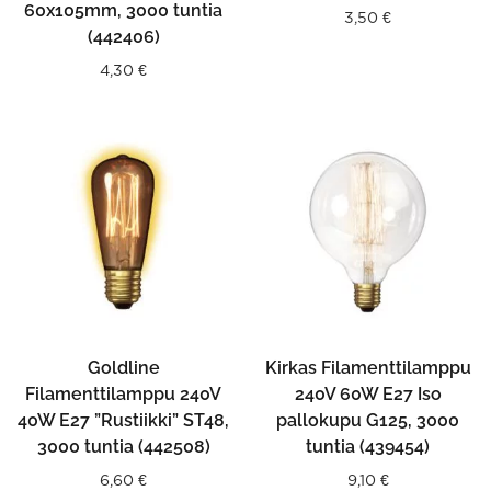
60x105mm, 3000 tuntia
3,50
€
(442406)
4,30
€
Goldline
Kirkas Filamenttilamppu
Filamenttilamppu 240V
240V 60W E27 Iso
40W E27 ”Rustiikki” ST48,
pallokupu G125, 3000
3000 tuntia (442508)
tuntia (439454)
6,60
€
9,10
€