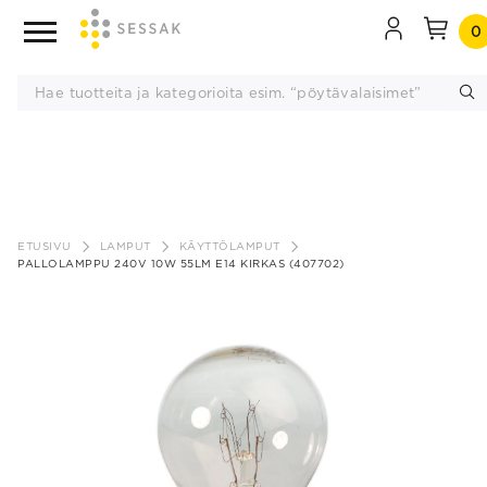
0
Siirry
sisältöön
ETUSIVU
LAMPUT
KÄYTTÖLAMPUT
PALLOLAMPPU 240V 10W 55LM E14 KIRKAS (407702)