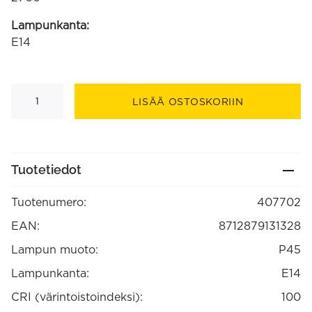
Lampunkanta:
E14
Pallolamppu
240V
LISÄÄ OSTOSKORIIN
10W
55lm
E14
kirkas
(407702)
määrä
Tuotetiedot
Tuotenumero:
407702
EAN:
8712879131328
Lampun muoto:
P45
Lampunkanta:
E14
CRI (värintoistoindeksi):
100