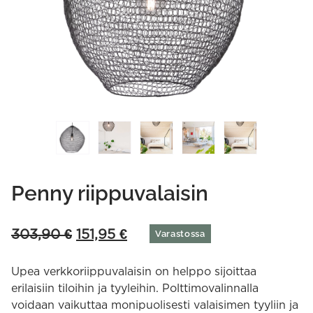
Penny riippuvalaisin
Original
Current
303,90
€
151,95
€
Varastossa
price
price
was:
is:
Upea verkkoriippuvalaisin on helppo sijoittaa
303,90 €.
151,95 €.
erilaisiin tiloihin ja tyyleihin. Polttimovalinnalla
voidaan vaikuttaa monipuolisesti valaisimen tyyliin ja