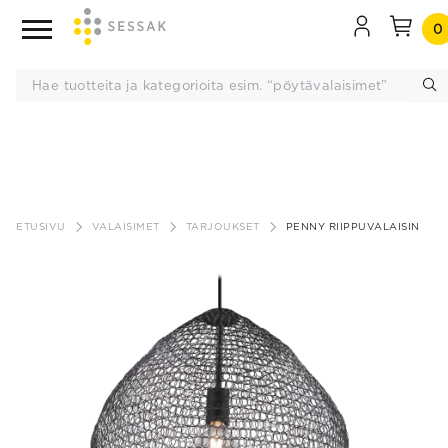
0
Siirry
sisältöön
ETUSIVU
VALAISIMET
TARJOUKSET
PENNY RIIPPUVALAISIN