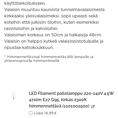
käyttötarkoitukseen.
Valaisin muuntuu kauniista tunnelmavalaisimesta
kirkkaaksi yleisvalaisimeksi. sopii upeasti sekä
koteihin että julkisiin tiloihin, kuten esimerkiksi
ravintoloihin ja kahviloihin.
Valaisimen korkeus on 50cm ja halkaisija 48cm.
Valaisin on helppo kytkeä valaisinpistotulpalla ja
ripustaa kattokoukkuun.
Himmennettävissä himmennettävällä lampulla ja
yhteensopivalla himmentimellä.
LED Filament pallolamppu 220-240V 4.5W
470lm E27 G95, kirkas 2300K
himmennettävä (1101002500)
Lisää
14,99
€