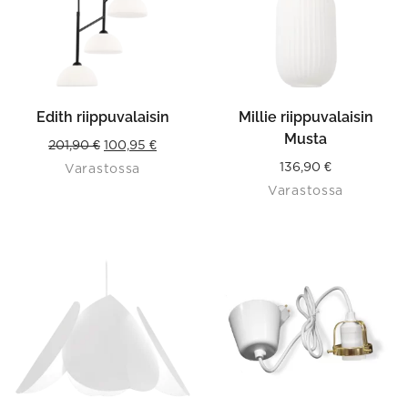
Edith riippuvalaisin
Millie riippuvalaisin
Musta
Original
Current
201,90
€
100,95
€
136,90
€
Varastossa
price
price
Varastossa
was:
is:
201,90 €.
100,95 €.