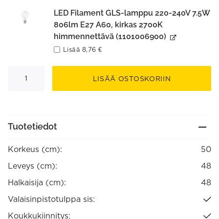
LED Filament GLS-lamppu 220-240V 7.5W
806lm E27 A60, kirkas 2700K
himmennettävä (1101006900)
Lisää
8,76
€
Penny
riippuvalaisin
LISÄÄ OSTOSKORIIN
määrä
Tuotetiedot
Korkeus (cm):
50
Leveys (cm):
48
Halkaisija (cm):
48
Valaisinpistotulppa sis:
Koukkukiinnitys: